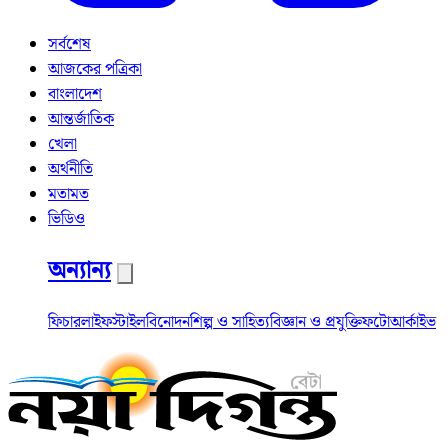
সর্বশেষ
আজকের পত্রিকা
বাংলাদেশ
আন্তর্জাতিক
খেলা
অর্থনীতি
মতামত
ভিডিও
অন্যান্য
ফিচার
লাইফস্টাইল
বিনোদন
শিল্প ও সাহিত্য
বিজ্ঞান ও প্রযুক্তি
ফটো
আর্কাইভ