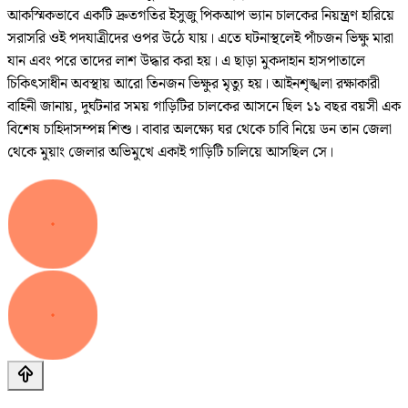
আকস্মিকভাবে একটি দ্রুতগতির ইসুজু পিকআপ ভ্যান চালকের নিয়ন্ত্রণ হারিয়ে
সরাসরি ওই পদযাত্রীদের ওপর উঠে যায়। এতে ঘটনাস্থলেই পাঁচজন ভিক্ষু মারা
যান এবং পরে তাদের লাশ উদ্ধার করা হয়। এ ছাড়া মুকদাহান হাসপাতালে
চিকিৎসাধীন অবস্থায় আরো তিনজন ভিক্ষুর মৃত্যু হয়। আইনশৃঙ্খলা রক্ষাকারী
বাহিনী জানায়, দুর্ঘটনার সময় গাড়িটির চালকের আসনে ছিল ১১ বছর বয়সী এক
বিশেষ চাহিদাসম্পন্ন শিশু। বাবার অলক্ষ্যে ঘর থেকে চাবি নিয়ে ডন তান জেলা
থেকে মুয়াং জেলার অভিমুখে একাই গাড়িটি চালিয়ে আসছিল সে।