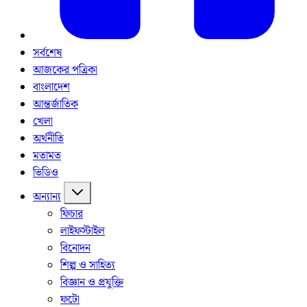
সর্বশেষ
আজকের পত্রিকা
বাংলাদেশ
আন্তর্জাতিক
খেলা
অর্থনীতি
মতামত
ভিডিও
অন্যান্য
ফিচার
লাইফস্টাইল
বিনোদন
শিল্প ও সাহিত্য
বিজ্ঞান ও প্রযুক্তি
ফটো