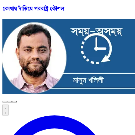
কোথায় দাঁড়িয়ে পররাষ্ট্র কৌশল