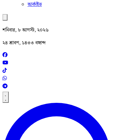
আর্কাইভ
শনিবার, ৮ আগস্ট, ২০২৬
২৪ শ্রাবণ, ১৪৩৩ বঙ্গাব্দ