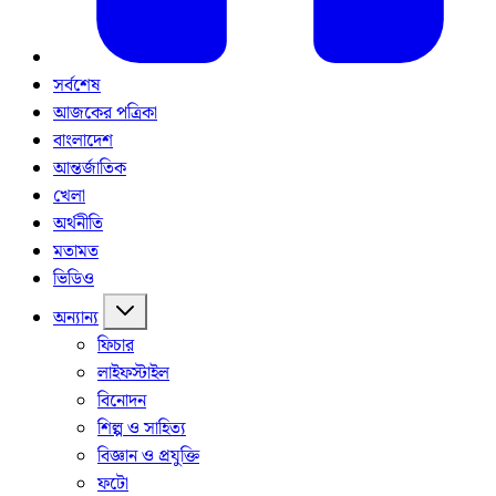
সর্বশেষ
আজকের পত্রিকা
বাংলাদেশ
আন্তর্জাতিক
খেলা
অর্থনীতি
মতামত
ভিডিও
অন্যান্য
ফিচার
লাইফস্টাইল
বিনোদন
শিল্প ও সাহিত্য
বিজ্ঞান ও প্রযুক্তি
ফটো