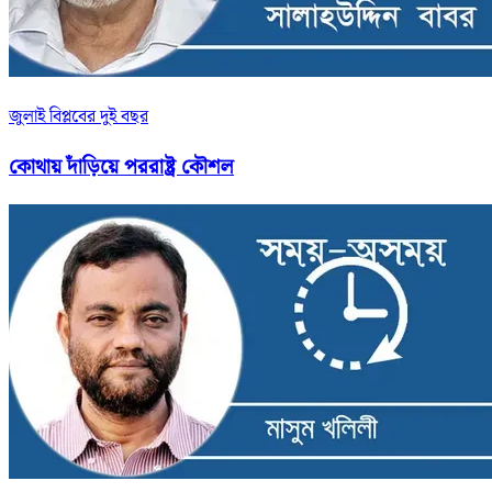
জুলাই বিপ্লবের দুই বছর
কোথায় দাঁড়িয়ে পররাষ্ট্র কৌশল