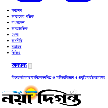
সর্বশেষ
আজকের পত্রিকা
বাংলাদেশ
আন্তর্জাতিক
খেলা
অর্থনীতি
মতামত
ভিডিও
অন্যান্য
ফিচার
লাইফস্টাইল
বিনোদন
শিল্প ও সাহিত্য
বিজ্ঞান ও প্রযুক্তি
ফটো
আর্কাইভ