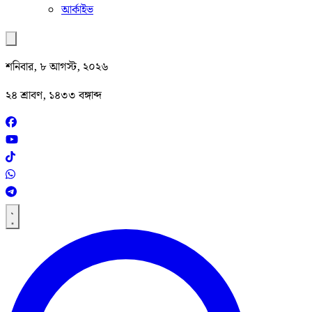
আর্কাইভ
শনিবার, ৮ আগস্ট, ২০২৬
২৪ শ্রাবণ, ১৪৩৩ বঙ্গাব্দ