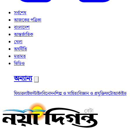
সর্বশেষ
আজকের পত্রিকা
বাংলাদেশ
আন্তর্জাতিক
খেলা
অর্থনীতি
মতামত
ভিডিও
অন্যান্য
ফিচার
লাইফস্টাইল
বিনোদন
শিল্প ও সাহিত্য
বিজ্ঞান ও প্রযুক্তি
ফটো
আর্কাইভ