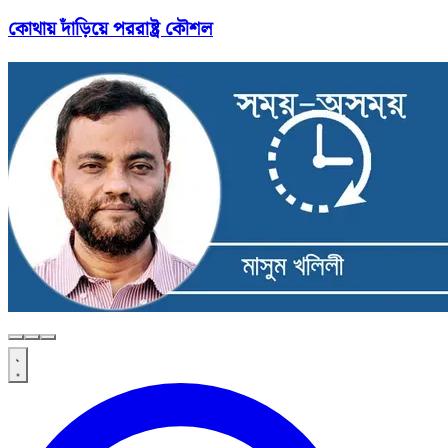
কোথায় দাঁড়িয়ে পররাষ্ট্র কৌশল