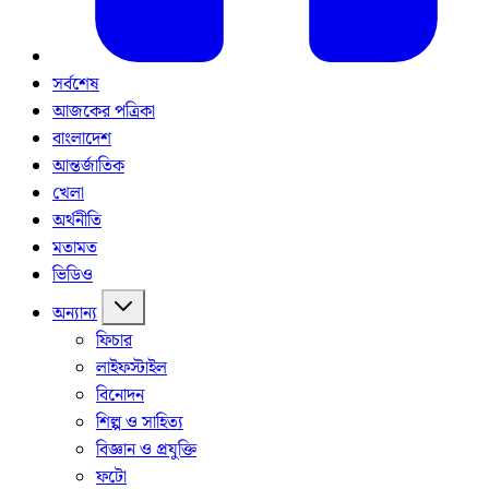
সর্বশেষ
আজকের পত্রিকা
বাংলাদেশ
আন্তর্জাতিক
খেলা
অর্থনীতি
মতামত
ভিডিও
অন্যান্য
ফিচার
লাইফস্টাইল
বিনোদন
শিল্প ও সাহিত্য
বিজ্ঞান ও প্রযুক্তি
ফটো