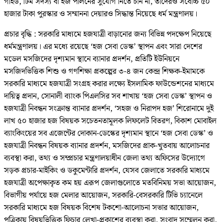
গাইড, টিম সদস্য বা হজ পালনের সুযোগ নিতে চান না, তাদেরও সর্বোচ্চ ৫০
হাজার টাকা পুরস্কার ও সম্মাননা দেয়ারও সিদ্ধান্ত নিয়েছে ধর্ম মন্ত্রণালয়।
প্রচার বৃদ্ধি : সরকারি মাধ্যমে হজযাত্রী বাড়ানোর জন্য বিভিন্ন পদক্ষেপ নিয়েছে
ধর্মমন্ত্রণালয়। এর মধ্যে রয়েছে ‘হজ সেবা ডেস্ক’ স্থাপন এবং সারা দেশের
মডেল মসজিদের দৃশ্যমান স্থানে ব্যানার প্রদর্শন, প্রতিটি ইউনিয়নে
মসজিদভিত্তিক শিশু ও গণশিক্ষা প্রকল্পের ৩-৪ জন কেন্দ্র শিক্ষক-ইমামকে
সরকারি মাধ্যমে হজযাত্রী সংগ্রহ করার লক্ষ্যে ইসলামিক ফাউন্ডেশনের মাধ্যমে
দায়িত্ব প্রদান, সোনালী ব্যাংক পিএলসির সব শাখায় ‘হজ সেবা ডেস্ক’ স্থাপন ও
হজযাত্রী নিবন্ধন সংক্রান্ত ব্যানার প্রদর্শন, ‘সহজ ও নিরাপদ হজ’ শিরোনামে দুই
লাখ ৫০ হাজার হজ বিষয়ক সচেতনতামূলক লিফলেট বিতরণ, বিকাশ মোবাইল
ব্যাংকিংয়ের সব এজেন্টের দোকান-ডেস্কের দৃশ্যমান স্থানে ‘হজ সেবা ডেস্ক’ ও
হজযাত্রী নিবন্ধন বিষয়ক ব্যানার প্রদর্শন, মসজিদের প্রাক-খুতবায় আলোচনার
ব্যবস্থা করা, তথ্য ও সম্প্রচার মন্ত্রণালয়াধীন জেলা তথ্য অফিসের উদ্যোগে
সড়ক প্রচার-মাইকিং ও ডকুমেন্টারি প্রদর্শন, যেসব জেলাতে সরকারি মাধ্যমে
হজযাত্রী অপেক্ষাকৃত কম হয় এরূপ জেলাগুলোতে মতবিনিময় সভা আয়োজন,
বিভাগীয় পর্যায়ে হজ মেলার আয়োজন, সরকারি-বেসরকারি টিভি চ্যানেলে
সরকারি মাধ্যমে হজ বিষয়ক বিশেষ টকশো-আলোচনা সভার আয়োজন,
পত্রিকায় বিষয়ভিত্তিক ফিচার লেখা-প্রকাশের ব্যবস্থা করা, সংবাদ সম্মেলন করা,