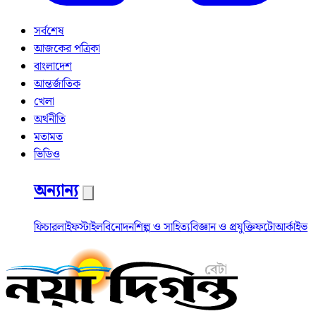
সর্বশেষ
আজকের পত্রিকা
বাংলাদেশ
আন্তর্জাতিক
খেলা
অর্থনীতি
মতামত
ভিডিও
অন্যান্য
ফিচার
লাইফস্টাইল
বিনোদন
শিল্প ও সাহিত্য
বিজ্ঞান ও প্রযুক্তি
ফটো
আর্কাইভ