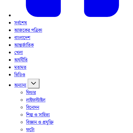
সর্বশেষ
আজকের পত্রিকা
বাংলাদেশ
আন্তর্জাতিক
খেলা
অর্থনীতি
মতামত
ভিডিও
অন্যান্য
ফিচার
লাইফস্টাইল
বিনোদন
শিল্প ও সাহিত্য
বিজ্ঞান ও প্রযুক্তি
ফটো