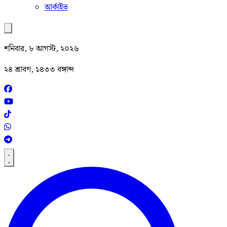
আর্কাইভ
শনিবার, ৮ আগস্ট, ২০২৬
২৪ শ্রাবণ, ১৪৩৩ বঙ্গাব্দ