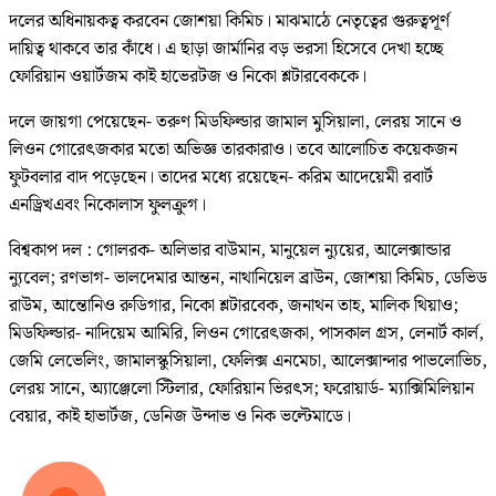
দলের অধিনায়কত্ব করবেন জোশয়া কিমিচ। মাঝমাঠে নেতৃত্বের গুরুত্বপূর্ণ
দায়িত্ব থাকবে তার কাঁধে। এ ছাড়া জার্মানির বড় ভরসা হিসেবে দেখা হচ্ছে
ফোরিয়ান ওয়ার্টজম কাই হাভেরটজ ও নিকো শ্লটারবেককে।
দলে জায়গা পেয়েছেন- তরুণ মিডফিল্ডার জামাল মুসিয়ালা, লেরয় সানে ও
লিওন গোরেৎজকার মতো অভিজ্ঞ তারকারাও। তবে আলোচিত কয়েকজন
ফুটবলার বাদ পড়েছেন। তাদের মধ্যে রয়েছেন- করিম আদেয়েমী রবার্ট
এনড্রিখএবং নিকোলাস ফুলক্রুগ।
বিশ্বকাপ দল : গোলরক- অলিভার বাউমান, মানুয়েল ন্যুয়ের, আলেক্সান্ডার
ন্যুবেল; রণভাগ- ভালদেমার আন্তন, নাথানিয়েল ব্রাউন, জোশয়া কিমিচ, ডেভিড
রাউম, আন্তোনিও রুডিগার, নিকো শ্লটারবেক, জনাথন তাহ, মালিক থিয়াও;
মিডফিল্ডার- নাদিয়েম আমিরি, লিওন গোরেৎজকা, পাসকাল গ্রস, লেনার্ট কার্ল,
জেমি লেভেলিং, জামালস্কুসিয়ালা, ফেলিক্স এনমেচা, আলেক্সান্দার পাভলোভিচ,
লেরয় সানে, অ্যাঞ্জেলো স্টিলার, ফোরিয়ান ভিরৎস; ফরোয়ার্ড- ম্যাক্সিমিলিয়ান
বেয়ার, কাই হাভার্টজ, ডেনিজ উন্দাভ ও নিক ভল্টেমাডে।