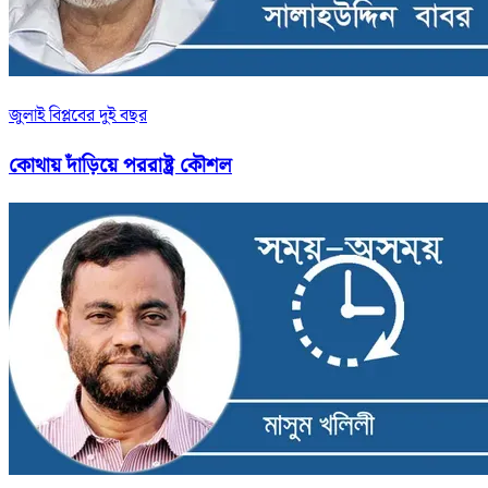
জুলাই বিপ্লবের দুই বছর
কোথায় দাঁড়িয়ে পররাষ্ট্র কৌশল