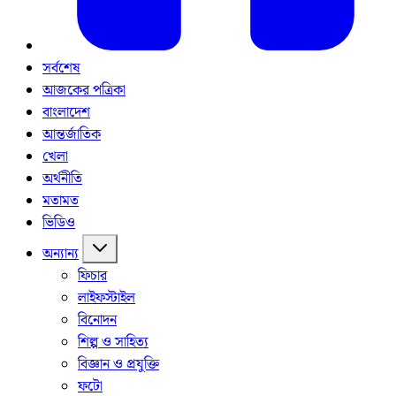
সর্বশেষ
আজকের পত্রিকা
বাংলাদেশ
আন্তর্জাতিক
খেলা
অর্থনীতি
মতামত
ভিডিও
অন্যান্য
ফিচার
লাইফস্টাইল
বিনোদন
শিল্প ও সাহিত্য
বিজ্ঞান ও প্রযুক্তি
ফটো