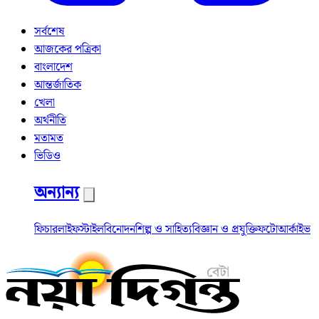
সর্বশেষ
আজকের পত্রিকা
বাংলাদেশ
আন্তর্জাতিক
খেলা
অর্থনীতি
মতামত
ভিডিও
অন্যান্য
ফিচার
লাইফস্টাইল
বিনোদন
শিল্প ও সাহিত্য
বিজ্ঞান ও প্রযুক্তি
ফটো
আর্কাইভ