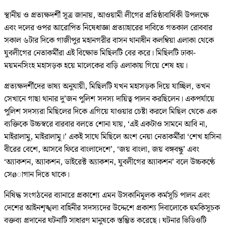
স্থানীয় ও প্রত্যক্ষদর্শী সূত্র জানায়, আওয়ামী লীগের প্রতিষ্ঠাবার্ষিকী উপলক্ষে
এবং দলের ওপর আরোপিত নিষেধাজ্ঞা প্রত্যাহারের দাবিতে গতকাল রোববার
সকাল ৬টার দিকে গাজীপুর মহানগরীর বাসন থানাধীন কলম্বিয়া এলাকা থেকে
যুবলীগের নেতাকর্মীরা এই বিক্ষোভ মিছিলটি বের করে। মিছিলটি ঢাকা-
ময়মনসিংহ মহাসড়ক হয়ে মালেকের বাড়ি এলাকায় গিয়ে শেষ হয়।
প্রত্যক্ষদর্শীদের ভাষ্য অনুযায়ী, মিছিলটি যখন মহাসড়ক দিয়ে যাচ্ছিল, তখন
সেখানে গাছা থানার দু’জন পুলিশ সদস্য দায়িত্ব পালন করছিলেন। একপর্যায়ে
পুলিশ সদস্যরা মিছিলের দিকে এগিয়ে যাওয়ার চেষ্টা করলে মিছিল থেকে এক
ব্যক্তিকে উচ্চস্বরে বারবার বলতে শোনা যায়, ‘এই একটাও সামনে আবি না,
মাইরালামু, মাইরালামু।’ একই সাথে মিছিলে অংশ নেয়া নেতাকর্মীরা ‘শেখ হাসিনা
বীরের বেশে, আসবে ফিরে বাংলাদেশে’, ‘জয় বাংলা, জয় বঙ্গবন্ধু’ এবং
‘অ্যাকশন, অ্যাকশন, ডাইরেক্ট অ্যাকশন, যুবলীগের অ্যাকশন’ বলে উচ্চকণ্ঠে
সেøাগান দিতে থাকে।
নিষিদ্ধ সংগঠনের ব্যানারে প্রকাশ্যে এমন উসকানিমূলক কর্মসূচি পালন এবং
দেশের আইনশৃঙ্খলা বাহিনীর সদস্যদের উদ্দেশে প্রকাশ্য দিবালোকে হুমকিসূচক
বক্তব্য প্রদানের ঘটনাটি সাধারণ মানুষকে স্তম্ভিত করেছে। ঘটনার ভিডিওটি