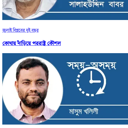
জুলাই বিপ্লবের দুই বছর
কোথায় দাঁড়িয়ে পররাষ্ট্র কৌশল