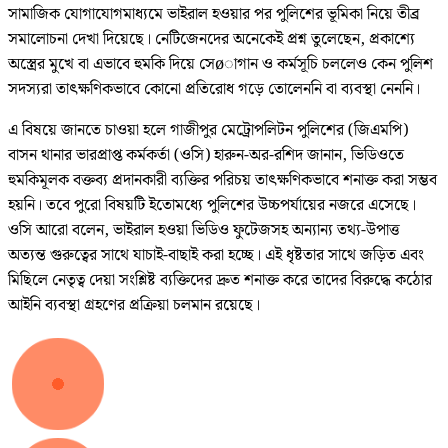
সামাজিক যোগাযোগমাধ্যমে ভাইরাল হওয়ার পর পুলিশের ভূমিকা নিয়ে তীব্র
সমালোচনা দেখা দিয়েছে। নেটিজেনদের অনেকেই প্রশ্ন তুলেছেন, প্রকাশ্যে
অস্ত্রের মুখে বা এভাবে হুমকি দিয়ে সেøাগান ও কর্মসূচি চললেও কেন পুলিশ
সদস্যরা তাৎক্ষণিকভাবে কোনো প্রতিরোধ গড়ে তোলেননি বা ব্যবস্থা নেননি।
এ বিষয়ে জানতে চাওয়া হলে গাজীপুর মেট্রোপলিটন পুলিশের (জিএমপি)
বাসন থানার ভারপ্রাপ্ত কর্মকর্তা (ওসি) হারুন-অর-রশিদ জানান, ভিডিওতে
হুমকিমূলক বক্তব্য প্রদানকারী ব্যক্তির পরিচয় তাৎক্ষণিকভাবে শনাক্ত করা সম্ভব
হয়নি। তবে পুরো বিষয়টি ইতোমধ্যে পুলিশের উচ্চপর্যায়ের নজরে এসেছে।
ওসি আরো বলেন, ভাইরাল হওয়া ভিডিও ফুটেজসহ অন্যান্য তথ্য-উপাত্ত
অত্যন্ত গুরুত্বের সাথে যাচাই-বাছাই করা হচ্ছে। এই ধৃষ্টতার সাথে জড়িত এবং
মিছিলে নেতৃত্ব দেয়া সংশ্লিষ্ট ব্যক্তিদের দ্রুত শনাক্ত করে তাদের বিরুদ্ধে কঠোর
আইনি ব্যবস্থা গ্রহণের প্রক্রিয়া চলমান রয়েছে।