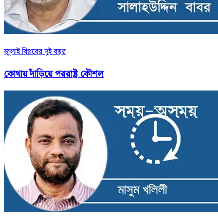
জুলাই বিপ্লবের দুই বছর
কোথায় দাঁড়িয়ে পররাষ্ট্র কৌশল