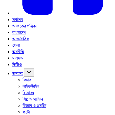
সর্বশেষ
আজকের পত্রিকা
বাংলাদেশ
আন্তর্জাতিক
খেলা
অর্থনীতি
মতামত
ভিডিও
অন্যান্য
ফিচার
লাইফস্টাইল
বিনোদন
শিল্প ও সাহিত্য
বিজ্ঞান ও প্রযুক্তি
ফটো