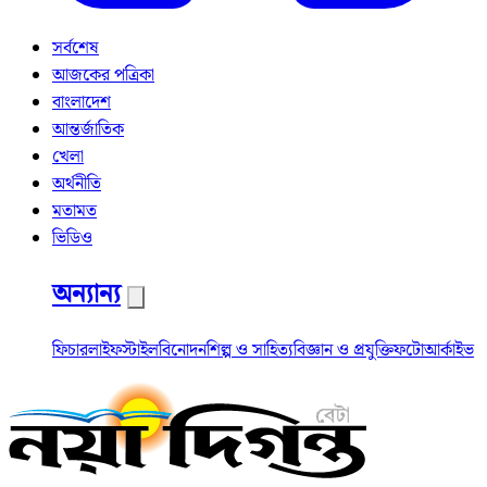
সর্বশেষ
আজকের পত্রিকা
বাংলাদেশ
আন্তর্জাতিক
খেলা
অর্থনীতি
মতামত
ভিডিও
অন্যান্য
ফিচার
লাইফস্টাইল
বিনোদন
শিল্প ও সাহিত্য
বিজ্ঞান ও প্রযুক্তি
ফটো
আর্কাইভ