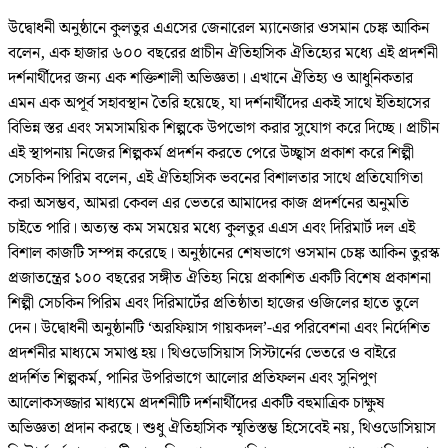
উদ্বোধনী অনুষ্ঠানে কুলতুর এএসের জেনারেল ম্যানেজার ওসমান চেঙ্ক আকিন
বলেন, এক হাজার ৬০০ বছরের প্রাচীন ঐতিহাসিক ঐতিহ্যের মধ্যে এই প্রদর্শনী
দর্শনার্থীদের জন্য এক শক্তিশালী অভিজ্ঞতা। এখানে ঐতিহ্য ও আধুনিকতার
এমন এক অপূর্ব সহাবস্থান তৈরি হয়েছে, যা দর্শনার্থীদের একই সাথে ইতিহাসের
বিভিন্ন স্তর এবং সমসাময়িক শিল্পকে উপভোগ করার সুযোগ করে দিচ্ছে। প্রাচীন
এই স্থাপনায় নিজের শিল্পকর্ম প্রদর্শন করতে পেরে উচ্ছ্বাস প্রকাশ করে শিল্পী
সেচকিন পিরিম বলেন, এই ঐতিহাসিক ভবনের বিশালতার সাথে প্রতিযোগিতা
করা অসম্ভব, আমরা কেবল এর ভেতরে আমাদের কাজ প্রদর্শনের অনুমতি
চাইতে পারি। অত্যন্ত কম সময়ের মধ্যে কুলতুর এএস এবং দিরিমার্ট দল এই
বিশাল কাজটি সম্পন্ন করেছে। অনুষ্ঠানের শেষভাগে ওসমান চেঙ্ক আকিন তুরস্ক
প্রজাতন্ত্রের ১০০ বছরের সঙ্গীত ঐতিহ্য নিয়ে প্রকাশিত একটি বিশেষ প্রকাশনা
শিল্পী সেচকিন পিরিম এবং দিরিমার্টের প্রতিষ্ঠাতা হাজের ওজিলের হাতে তুলে
দেন। উদ্বোধনী অনুষ্ঠানটি ‘অরফিয়াস গায়কদল’-এর পরিবেশনা এবং নির্দেশিত
প্রদর্শনীর মাধ্যমে সমাপ্ত হয়। থিওডোসিয়াস সিস্টার্নের ভেতরে ও বাইরে
প্রদর্শিত শিল্পকর্ম, পানির উপরিভাগে আলোর প্রতিফলন এবং সুনিপুণ
আলোকসজ্জার মাধ্যমে প্রদর্শনীটি দর্শনার্থীদের একটি বহুমাত্রিক চাক্ষুষ
অভিজ্ঞতা প্রদান করছে। শুধু ঐতিহাসিক স্মৃতিস্তম্ভ হিসেবেই নয়, থিওডোসিয়াস