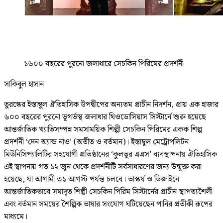
১৬০০ বছরের পুরনো জলাধারে সেচকিন পিরিমের প্রদর্শনী
সাকিবুল হাসান
তুরস্কের ইস্তাম্বুল ঐতিহাসিক উপদ্বীপের অন্যতম প্রাচীন নিদর্শন, প্রায় এক হাজার
৬০০ বছরের পুরনো ভূগর্ভস্থ জলাধার থিওডোসিয়াস সিস্টার্নে শুরু হয়েছে
আন্তর্জাতিক খ্যাতিসম্পন্ন সমসাময়িক শিল্পী সেচকিন পিরিমের একক শিল্প
প্রদর্শনী ‘দেন অ্যান্ড নাও’ (অতীত ও বর্তমান)। ইস্তাম্বুল মেট্রোপলিটন
মিউনিসিপ্যালিটির সহযোগী প্রতিষ্ঠানের ‘কুলতুর এএস’ ব্যবস্থাপনায় ঐতিহাসিক
এই স্থাপনায় গত ১২ জুন থেকে প্রদর্শনীটি সর্বসাধারণের জন্য উন্মুক্ত করা
হয়েছে, যা আগামী ৩১ আগস্ট পর্যন্ত চলবে। ভাস্কর্য ও ডিজাইনে
আন্তর্জাতিকভাবে সমাদৃত শিল্পী সেচকিন পিরিম সিস্টার্নের প্রাচীন স্থাপত্যশৈলী
এবং বর্তমান সময়ের শৈল্পিক ভাষার সংযোগ ঘটিয়েছেন পানির প্রতীকী রূপের
মাধ্যমে।