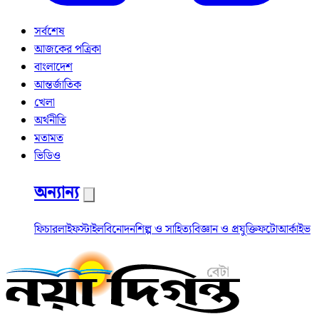
সর্বশেষ
আজকের পত্রিকা
বাংলাদেশ
আন্তর্জাতিক
খেলা
অর্থনীতি
মতামত
ভিডিও
অন্যান্য
ফিচার
লাইফস্টাইল
বিনোদন
শিল্প ও সাহিত্য
বিজ্ঞান ও প্রযুক্তি
ফটো
আর্কাইভ