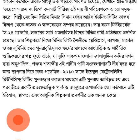
সিস্টার্ন বর্তমানে একটি সাংস্কৃতিক গন্তব্যে পরিণত হয়েছে, যেখানে প্রতি সন্ধ্যায়
‘ভয়েসেস ফ্রম দ্য ডিপ’ কনসার্ট সিরিজ এই মায়াবী পরিবেশকে আরো সমৃদ্ধ
করে। শিল্পী সেচকিন পিরিম মিমার সিনান ফাইন আর্টস ইউনিভার্সিটির ভাস্কর্য
বিভাগ থেকে স্নাতক ও স্নাতকোত্তর সম্পন্ন করেছেন। তার কাজ নিউইয়র্কের
সি-২৪ গ্যালারি, লন্ডনের সাচি গ্যালারিসহ বিশ্বের বিভিন্ন নামী প্রতিষ্ঠানে প্রদর্শিত
হয়েছে। তার শিল্পকর্মে নিয়ো-মিনিমালিস্ট শৈলীতে প্লেক্সিগ্লাস, কাগজ, মার্বেল
ও অ্যালুমিনিয়ামের পুনরাবৃত্তিমূলক ফর্মের মাধ্যমে আধ্যাত্মিক ও শারীরিক
শুদ্ধিকরণের গল্প ফুটে ওঠে, যা সুফি সাধক মাওলানা জালালুদ্দিন রুমির দর্শন
দ্বারা অনুপ্রাণিত। পঞ্চম শতাব্দীর এই প্রাচীন পানি সংরক্ষণাগারটি দীর্ঘ বছর ধরে
অন্য স্থাপনার নিচে ঢাকা পড়েছিল। ২০১০ সালে ইস্তাম্বুল মেট্রোপলিটন
মিউনিসিপ্যালিটির পুনরুদ্ধার কাজের মাধ্যমে এটি পুনরায় আবিষ্কৃত হয় এবং
পরবর্তীতে একটি প্রতœতাত্ত্বিক পার্ক ও জাদুঘরে রূপান্তরিত হয়। বর্তমানে এটি
ইতিহাস, স্থাপত্য এবং আধুনিক শিল্পকলা প্রদর্শনীর এক অনন্য কেন্দ্র।