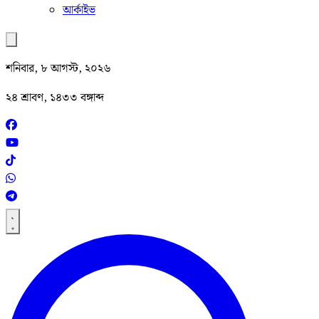
আর্কাইভ
শনিবার, ৮ আগস্ট, ২০২৬
২৪ শ্রাবণ, ১৪৩৩ বঙ্গাব্দ