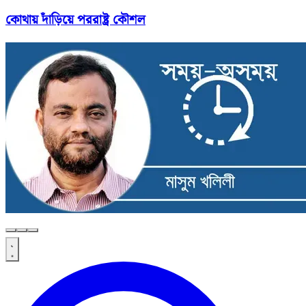
কোথায় দাঁড়িয়ে পররাষ্ট্র কৌশল