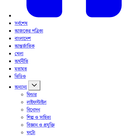
সর্বশেষ
আজকের পত্রিকা
বাংলাদেশ
আন্তর্জাতিক
খেলা
অর্থনীতি
মতামত
ভিডিও
অন্যান্য
ফিচার
লাইফস্টাইল
বিনোদন
শিল্প ও সাহিত্য
বিজ্ঞান ও প্রযুক্তি
ফটো