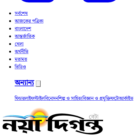
সর্বশেষ
আজকের পত্রিকা
বাংলাদেশ
আন্তর্জাতিক
খেলা
অর্থনীতি
মতামত
ভিডিও
অন্যান্য
ফিচার
লাইফস্টাইল
বিনোদন
শিল্প ও সাহিত্য
বিজ্ঞান ও প্রযুক্তি
ফটো
আর্কাইভ