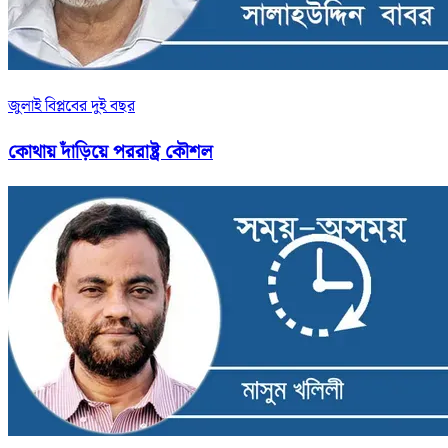
জুলাই বিপ্লবের দুই বছর
কোথায় দাঁড়িয়ে পররাষ্ট্র কৌশল