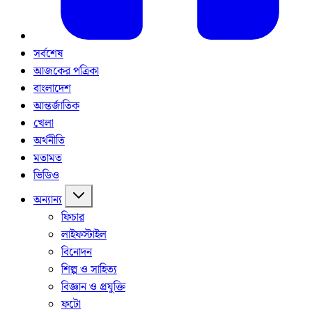
সর্বশেষ
আজকের পত্রিকা
বাংলাদেশ
আন্তর্জাতিক
খেলা
অর্থনীতি
মতামত
ভিডিও
অন্যান্য
ফিচার
লাইফস্টাইল
বিনোদন
শিল্প ও সাহিত্য
বিজ্ঞান ও প্রযুক্তি
ফটো