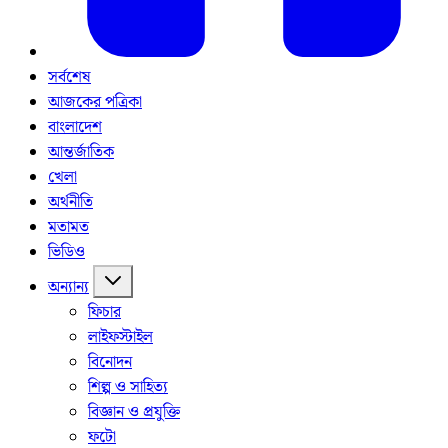
সর্বশেষ
আজকের পত্রিকা
বাংলাদেশ
আন্তর্জাতিক
খেলা
অর্থনীতি
মতামত
ভিডিও
অন্যান্য
ফিচার
লাইফস্টাইল
বিনোদন
শিল্প ও সাহিত্য
বিজ্ঞান ও প্রযুক্তি
ফটো