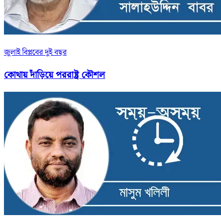
জুলাই বিপ্লবের দুই বছর
কোথায় দাঁড়িয়ে পররাষ্ট্র কৌশল