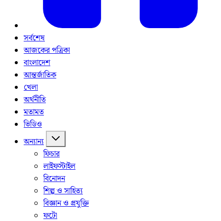
সর্বশেষ
আজকের পত্রিকা
বাংলাদেশ
আন্তর্জাতিক
খেলা
অর্থনীতি
মতামত
ভিডিও
অন্যান্য
ফিচার
লাইফস্টাইল
বিনোদন
শিল্প ও সাহিত্য
বিজ্ঞান ও প্রযুক্তি
ফটো