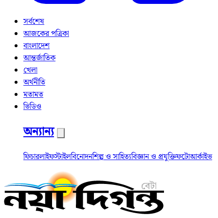
সর্বশেষ
আজকের পত্রিকা
বাংলাদেশ
আন্তর্জাতিক
খেলা
অর্থনীতি
মতামত
ভিডিও
অন্যান্য
ফিচার
লাইফস্টাইল
বিনোদন
শিল্প ও সাহিত্য
বিজ্ঞান ও প্রযুক্তি
ফটো
আর্কাইভ