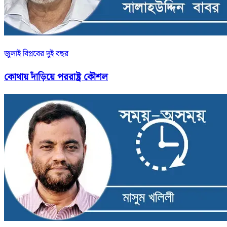
জুলাই বিপ্লবের দুই বছর
কোথায় দাঁড়িয়ে পররাষ্ট্র কৌশল