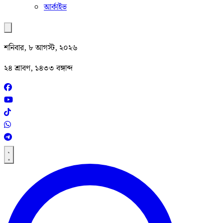
আর্কাইভ
শনিবার, ৮ আগস্ট, ২০২৬
২৪ শ্রাবণ, ১৪৩৩ বঙ্গাব্দ