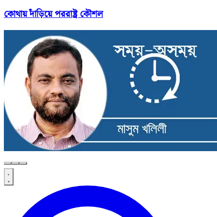
কোথায় দাঁড়িয়ে পররাষ্ট্র কৌশল