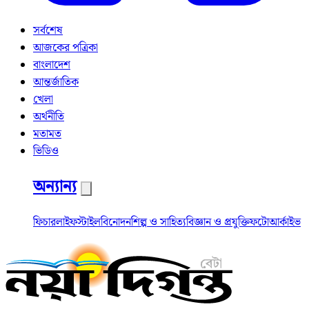
সর্বশেষ
আজকের পত্রিকা
বাংলাদেশ
আন্তর্জাতিক
খেলা
অর্থনীতি
মতামত
ভিডিও
অন্যান্য
ফিচার
লাইফস্টাইল
বিনোদন
শিল্প ও সাহিত্য
বিজ্ঞান ও প্রযুক্তি
ফটো
আর্কাইভ