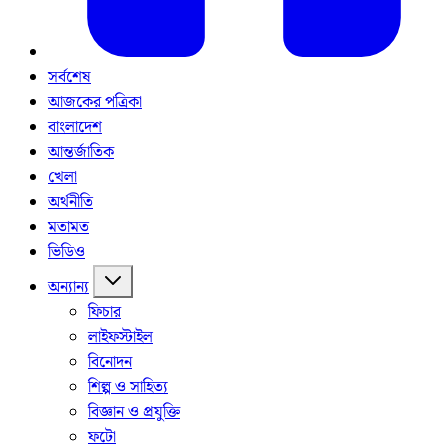
সর্বশেষ
আজকের পত্রিকা
বাংলাদেশ
আন্তর্জাতিক
খেলা
অর্থনীতি
মতামত
ভিডিও
অন্যান্য
ফিচার
লাইফস্টাইল
বিনোদন
শিল্প ও সাহিত্য
বিজ্ঞান ও প্রযুক্তি
ফটো