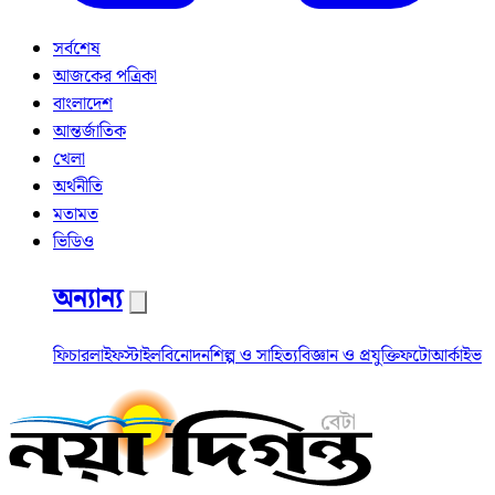
সর্বশেষ
আজকের পত্রিকা
বাংলাদেশ
আন্তর্জাতিক
খেলা
অর্থনীতি
মতামত
ভিডিও
অন্যান্য
ফিচার
লাইফস্টাইল
বিনোদন
শিল্প ও সাহিত্য
বিজ্ঞান ও প্রযুক্তি
ফটো
আর্কাইভ