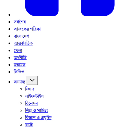
সর্বশেষ
আজকের পত্রিকা
বাংলাদেশ
আন্তর্জাতিক
খেলা
অর্থনীতি
মতামত
ভিডিও
অন্যান্য
ফিচার
লাইফস্টাইল
বিনোদন
শিল্প ও সাহিত্য
বিজ্ঞান ও প্রযুক্তি
ফটো