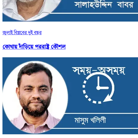
জুলাই বিপ্লবের দুই বছর
কোথায় দাঁড়িয়ে পররাষ্ট্র কৌশল