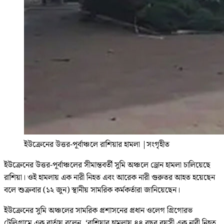
ইউক্রেনের উত্তর-পূর্বাঞ্চলে রাশিয়ার হামলা
|
সংগৃহীত
ইউক্রেনের উত্তর-পূর্বাঞ্চলের সীমান্তবর্তী সুমি অঞ্চলে ড্রোন হামলা চালিয়েছে
রাশিয়া। ওই হামলায় এক নারী নিহত এবং আরেক নারী গুরুতর আহত হয়েছেন
বলে শুক্রবার (১২ জুন) স্থানীয় সামরিক কর্মকর্তারা জানিয়েছেন।
ইউক্রেনের সুমি অঞ্চলের সামরিক প্রশাসনের প্রধান ওলেগ গ্রিগোরভ
টেলিগ্রামে এক বার্তায় বলেন, ‘রাশিয়ার হামলায় ৪৪ বছর বয়সী এক নারী নিহত