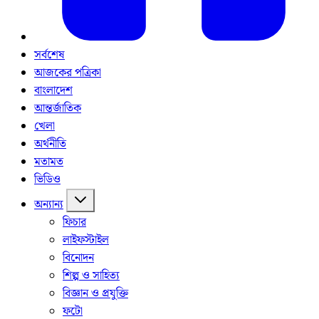
সর্বশেষ
আজকের পত্রিকা
বাংলাদেশ
আন্তর্জাতিক
খেলা
অর্থনীতি
মতামত
ভিডিও
অন্যান্য
ফিচার
লাইফস্টাইল
বিনোদন
শিল্প ও সাহিত্য
বিজ্ঞান ও প্রযুক্তি
ফটো