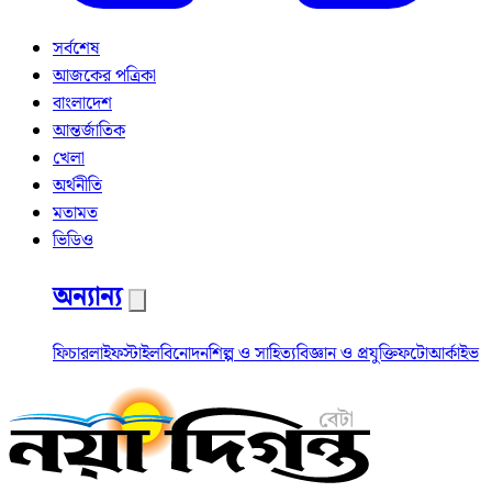
সর্বশেষ
আজকের পত্রিকা
বাংলাদেশ
আন্তর্জাতিক
খেলা
অর্থনীতি
মতামত
ভিডিও
অন্যান্য
ফিচার
লাইফস্টাইল
বিনোদন
শিল্প ও সাহিত্য
বিজ্ঞান ও প্রযুক্তি
ফটো
আর্কাইভ