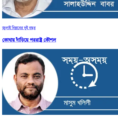
জুলাই বিপ্লবের দুই বছর
কোথায় দাঁড়িয়ে পররাষ্ট্র কৌশল