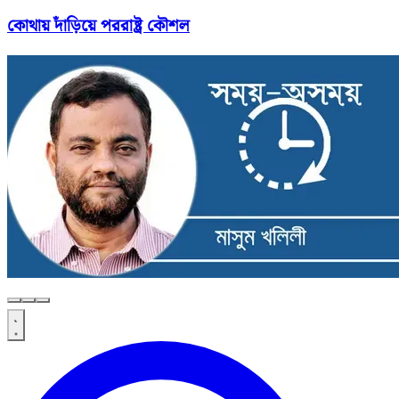
কোথায় দাঁড়িয়ে পররাষ্ট্র কৌশল