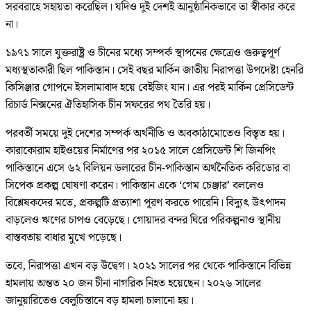
সরবরাহে সহায়তা করেছিল। যদিও দুই দেশই আনুষ্ঠানিকভাবে তা স্বীকার করে
না।
১৯৭১ সালে যুক্তরাষ্ট্র ও চীনের মধ্যে সম্পর্ক স্থাপনের ক্ষেত্রেও গুরুত্বপূর্ণ
মধ্যস্থতাকারী ছিল পাকিস্তান। সেই বছর মার্কিন জাতীয় নিরাপত্তা উপদেষ্টা হেনরি
কিসিঞ্জার গোপনে ইসলামাবাদ হয়ে বেইজিং যান। এর পরই মার্কিন প্রেসিডেন্ট
রিচার্ড নিক্সনের ঐতিহাসিক চীন সফরের পথ তৈরি হয়।
পরবর্তী সময়ে দুই দেশের সম্পর্ক অর্থনীতি ও অবকাঠামোতেও বিস্তৃত হয়।
কারাকোরাম হাইওয়ের নির্মাণের পর ২০১৫ সালে প্রেসিডেন্ট শি জিনপিং
পাকিস্তানে এসে ৬২ বিলিয়ন ডলারের চীন-পাকিস্তান অর্থনৈতিক করিডোর বা
সিপেক প্রকল্প ঘোষণা করেন। পাকিস্তান একে ‘গেম চেঞ্জার’ বললেও
বিশ্লেষকদের মতে, প্রকল্পটি প্রত্যাশা পূরণ করতে পারেনি। বিদ্যুৎ উৎপাদন
বাড়লেও ঋণের চাপও বেড়েছে। গোয়াদর বন্দর ঘিরে পরিকল্পনাও স্থানীয়
বাস্তবতায় বাধার মুখে পড়েছে।
তবে, নিরাপত্তা এখন বড় উদ্বেগ। ২০২১ সালের পর থেকে পাকিস্তানে বিভিন্ন
হামলায় অন্তত ২০ জন চীনা নাগরিক নিহত হয়েছেন। ২০২৬ সালের
জানুয়ারিতেও বেলুচিস্তানে বড় হামলা চালানো হয়।