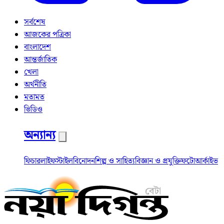
সর্বশেষ
আজকের পত্রিকা
বাংলাদেশ
আন্তর্জাতিক
খেলা
অর্থনীতি
মতামত
ভিডিও
অন্যান্য
ফিচার
লাইফস্টাইল
বিনোদন
শিল্প ও সাহিত্য
বিজ্ঞান ও প্রযুক্তি
ফটো
আর্কাইভ