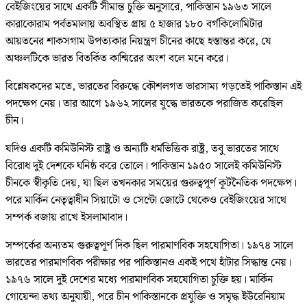
বেইজিংয়ের সাথে একটি সীমান্ত চুক্তি অনুসারে, পাকিস্তান ১৯৬৩ সালে
কারাকোরাম পর্বতমালায় অবস্থিত প্রায় ৫ হাজার ১৮০ বর্গকিলোমিটার
আয়তনের শাকসগাম উপত্যকার নিয়ন্ত্রণ চীনের কাছে হস্তান্তর করে, যে
অঞ্চলটিকে ভারত বিতর্কিত কাশ্মিরের অংশ বলে মনে করে।
বিশ্লেষকদের মতে, ভারতের বিরুদ্ধে কৌশলগত ভারসাম্য গড়তেই পাকিস্তান এই
পদক্ষেপ নেয়। তার আগে ১৯৬২ সালের যুদ্ধে ভারতকে পরাজিত করেছিল
চীন।
যদিও একটি কমিউনিস্ট রাষ্ট্র ও অন্যটি ধর্মভিত্তিক রাষ্ট্র, তবু ভারতের সাথে
বিরোধ দুই দেশকে ঘনিষ্ঠ করে তোলে। পাকিস্তান ১৯৫০ সালেই কমিউনিস্ট
চীনকে স্বীকৃতি দেয়, যা ছিল তখনকার সময়ের গুরুত্বপূর্ণ কূটনৈতিক পদক্ষেপ।
পরে মার্কিন নেতৃত্বাধীন সিয়াটো ও সেন্টো জোটে থেকেও বেইজিংয়ের সাথে
সম্পর্ক বজায় রাখে ইসলামাবাদ।
সম্পর্কের অন্যতম গুরুত্বপূর্ণ দিক ছিল পারমাণবিক সহযোগিতা। ১৯৭৪ সালে
ভারতের পারমাণবিক পরীক্ষার পর পাকিস্তানও একই পথে হাঁটার সিদ্ধান্ত নেয়।
১৯৭৬ সালে দুই দেশের মধ্যে পারমাণবিক সহযোগিতা চুক্তি হয়। মার্কিন
গোয়েন্দা তথ্য অনুযায়ী, পরে চীন পাকিস্তানকে প্রযুক্তি ও সমৃদ্ধ ইউরেনিয়াম