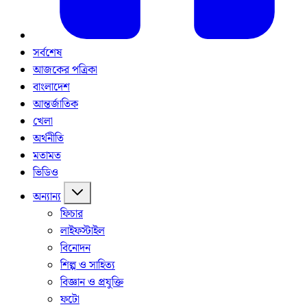
সর্বশেষ
আজকের পত্রিকা
বাংলাদেশ
আন্তর্জাতিক
খেলা
অর্থনীতি
মতামত
ভিডিও
অন্যান্য
ফিচার
লাইফস্টাইল
বিনোদন
শিল্প ও সাহিত্য
বিজ্ঞান ও প্রযুক্তি
ফটো