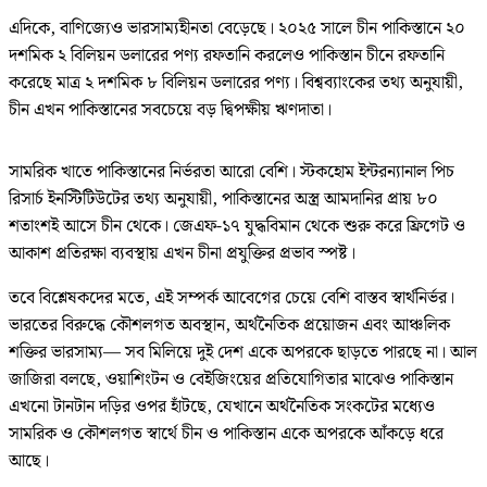
এদিকে, বাণিজ্যেও ভারসাম্যহীনতা বেড়েছে। ২০২৫ সালে চীন পাকিস্তানে ২০
দশমিক ২ বিলিয়ন ডলারের পণ্য রফতানি করলেও পাকিস্তান চীনে রফতানি
করেছে মাত্র ২ দশমিক ৮ বিলিয়ন ডলারের পণ্য। বিশ্বব্যাংকের তথ্য অনুযায়ী,
চীন এখন পাকিস্তানের সবচেয়ে বড় দ্বিপক্ষীয় ঋণদাতা।
সামরিক খাতে পাকিস্তানের নির্ভরতা আরো বেশি। স্টকহোম ইন্টরন্যানাল পিচ
রিসার্চ ইনস্টিটিউটের তথ্য অনুযায়ী, পাকিস্তানের অস্ত্র আমদানির প্রায় ৮০
শতাংশই আসে চীন থেকে। জেএফ-১৭ যুদ্ধবিমান থেকে শুরু করে ফ্রিগেট ও
আকাশ প্রতিরক্ষা ব্যবস্থায় এখন চীনা প্রযুক্তির প্রভাব স্পষ্ট।
তবে বিশ্লেষকদের মতে, এই সম্পর্ক আবেগের চেয়ে বেশি বাস্তব স্বার্থনির্ভর।
ভারতের বিরুদ্ধে কৌশলগত অবস্থান, অর্থনৈতিক প্রয়োজন এবং আঞ্চলিক
শক্তির ভারসাম্য— সব মিলিয়ে দুই দেশ একে অপরকে ছাড়তে পারছে না। আল
জাজিরা বলছে, ওয়াশিংটন ও বেইজিংয়ের প্রতিযোগিতার মাঝেও পাকিস্তান
এখনো টানটান দড়ির ওপর হাঁটছে, যেখানে অর্থনৈতিক সংকটের মধ্যেও
সামরিক ও কৌশলগত স্বার্থে চীন ও পাকিস্তান একে অপরকে আঁকড়ে ধরে
আছে।