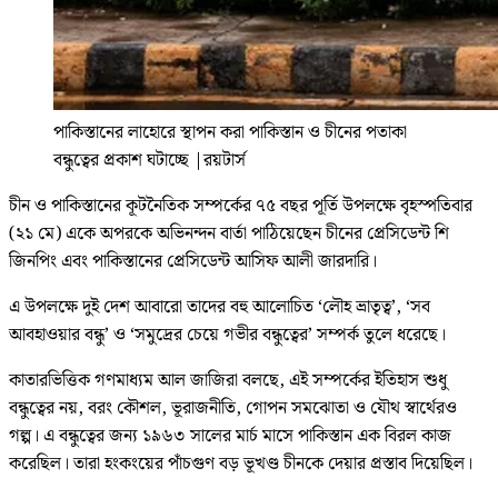
পাকিস্তানের লাহোরে স্থাপন করা পাকিস্তান ও চীনের পতাকা
বন্ধুত্বের প্রকাশ ঘটাচ্ছে
|
রয়টার্স
চীন ও পাকিস্তানের কূটনৈতিক সম্পর্কের ৭৫ বছর পূর্তি উপলক্ষে বৃহস্পতিবার
(২১ মে) একে অপরকে অভিনন্দন বার্তা পাঠিয়েছেন চীনের প্রেসিডেন্ট শি
জিনপিং এবং পাকিস্তানের প্রেসিডেন্ট আসিফ আলী জারদারি।
এ উপলক্ষে দুই দেশ আবারো তাদের বহু আলোচিত ‘লৌহ ভ্রাতৃত্ব’, ‘সব
আবহাওয়ার বন্ধু’ ও ‘সমুদ্রের চেয়ে গভীর বন্ধুত্বের’ সম্পর্ক তুলে ধরেছে।
কাতারভিত্তিক গণমাধ্যম আল জাজিরা বলছে, এই সম্পর্কের ইতিহাস শুধু
বন্ধুত্বের নয়, বরং কৌশল, ভূরাজনীতি, গোপন সমঝোতা ও যৌথ স্বার্থেরও
গল্প। এ বন্ধুত্বের জন্য ১৯৬৩ সালের মার্চ মাসে পাকিস্তান এক বিরল কাজ
করেছিল। তারা হংকংয়ের পাঁচগুণ বড় ভূখণ্ড চীনকে দেয়ার প্রস্তাব দিয়েছিল।