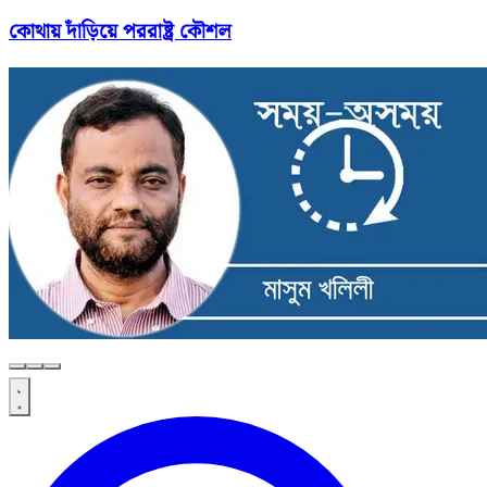
কোথায় দাঁড়িয়ে পররাষ্ট্র কৌশল