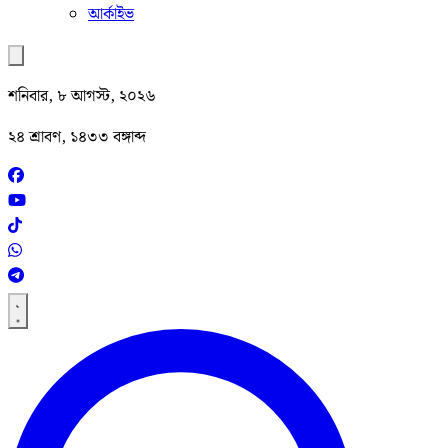
আর্কাইভ
শনিবার, ৮ আগস্ট, ২০২৬
২৪ শ্রাবণ, ১৪৩৩ বঙ্গাব্দ