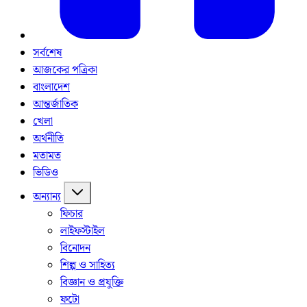
সর্বশেষ
আজকের পত্রিকা
বাংলাদেশ
আন্তর্জাতিক
খেলা
অর্থনীতি
মতামত
ভিডিও
অন্যান্য
ফিচার
লাইফস্টাইল
বিনোদন
শিল্প ও সাহিত্য
বিজ্ঞান ও প্রযুক্তি
ফটো