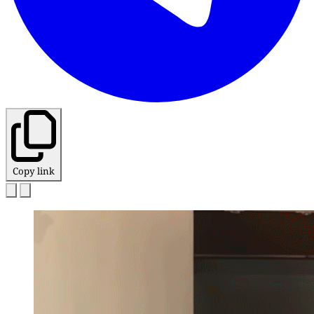
Copy link