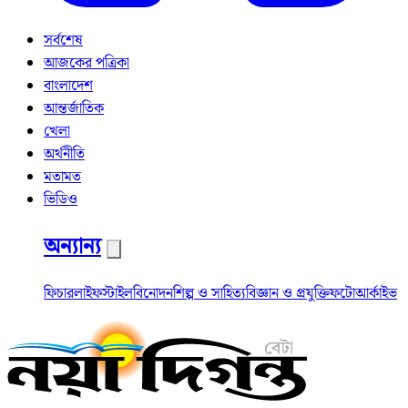
সর্বশেষ
আজকের পত্রিকা
বাংলাদেশ
আন্তর্জাতিক
খেলা
অর্থনীতি
মতামত
ভিডিও
অন্যান্য
ফিচার
লাইফস্টাইল
বিনোদন
শিল্প ও সাহিত্য
বিজ্ঞান ও প্রযুক্তি
ফটো
আর্কাইভ