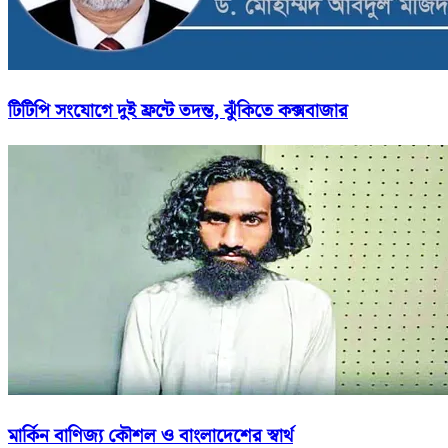
টিটিপি সংযোগে দুই ফ্রন্টে তদন্ত, ঝুঁকিতে কক্সবাজার
মার্কিন বাণিজ্য কৌশল ও বাংলাদেশের স্বার্থ