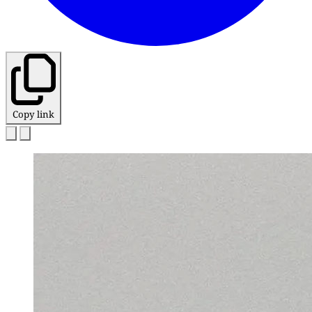
Copy link