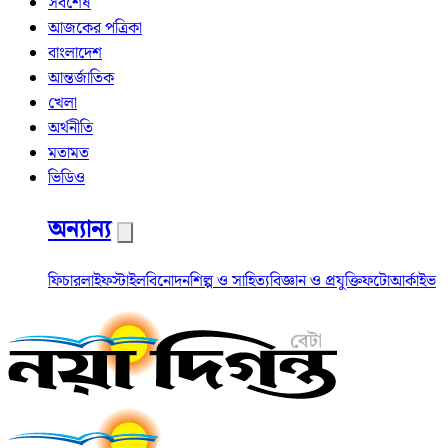
সর্বশেষ
আজকের পত্রিকা
বাংলাদেশ
আন্তর্জাতিক
খেলা
অর্থনীতি
মতামত
ভিডিও
অন্যান্য
ফিচার
লাইফস্টাইল
বিনোদন
শিল্প ও সাহিত্য
বিজ্ঞান ও প্রযুক্তি
ফটো
আর্কাইভ