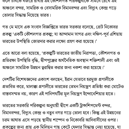
ফলে চীনকে নজরে রাখার এই কৌশলগত পরিকল্পনাকে সামনে রেখে এই
অঞ্চলে বন্দর, সামরিক ও বেসামরিক বিমানবন্দর এবং বিদ্যুৎ কেন্দ্র গড়ে
তোলার সিদ্ধান্ত নিয়েছে ভারত।
গত মে মাসে এক সংবাদ বিজ্ঞপ্তিতে ভারত সরকার বলেছে, গ্রেট নিকোবর
প্রকল্প ‘একটি কৌশলগত প্রকল্প; যা আন্দামান সাগর এবং দক্ষিণ-পূর্ব এশিয়ায়
ভারতের উপস্থিতি জোরদার করার লক্ষ্যে গ্রহণ করা হয়েছে।’
এতে আরো বলা হয়েছে, ‘প্রকল্পটি ভারতের জাতীয় নিরাপত্তা, কৌশলগত ও
প্রতিরক্ষা উপস্থিতি বৃদ্ধি, দ্বীপপুঞ্জের অর্থনৈতিক অবস্থান শক্তিশালী এবং ওই
অঞ্চলে সামগ্রিক উন্নয়ন ত্বরান্বিত করার জন্য নকশা করা হয়েছে।’
দেশটির বিশেষজ্ঞদের একাংশ বলছেন, ইরান যেভাবে হরমুজ প্রণালীকে
প্রভাবিত করে, মালাক্কা প্রণালীতে ভারতের তেমন নিয়ন্ত্রণ প্রতিষ্ঠা করা মোটেও
বাস্তবসম্মত নয়, কারণ এই পানিপথটির মূল নিয়ন্ত্রণ ইন্দোনেশিয়ার হাতে।
ভারতের সরকারি পরিকল্পনা অনুযায়ী দ্বীপে একটি ট্রান্সশিপমেন্ট বন্দর,
বিমানবন্দর, বিদ্যুৎ কেন্দ্র ও নতুন নগর গড়ে তোলা হবে। কিন্তু এই উন্নয়নের
চরম আঘাত এসে পড়ছে স্থানীয় শম্পেন ও নিকোবরি আদিবাসীদের ওপর।
প্রকল্পের জন্য প্রায় এক মিলিয়ন গাছ কেটে ফেলার সিদ্ধান্ত নেয়া হয়েছে, যা