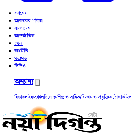
সর্বশেষ
আজকের পত্রিকা
বাংলাদেশ
আন্তর্জাতিক
খেলা
অর্থনীতি
মতামত
ভিডিও
অন্যান্য
ফিচার
লাইফস্টাইল
বিনোদন
শিল্প ও সাহিত্য
বিজ্ঞান ও প্রযুক্তি
ফটো
আর্কাইভ