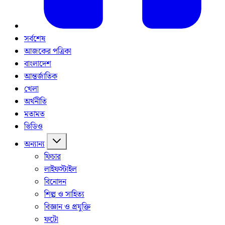
সর্বশেষ
আজকের পত্রিকা
বাংলাদেশ
আন্তর্জাতিক
খেলা
অর্থনীতি
মতামত
ভিডিও
অন্যান্য
ফিচার
লাইফস্টাইল
বিনোদন
শিল্প ও সাহিত্য
বিজ্ঞান ও প্রযুক্তি
ফটো