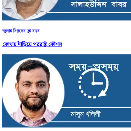
জুলাই বিপ্লবের দুই বছর
কোথায় দাঁড়িয়ে পররাষ্ট্র কৌশল