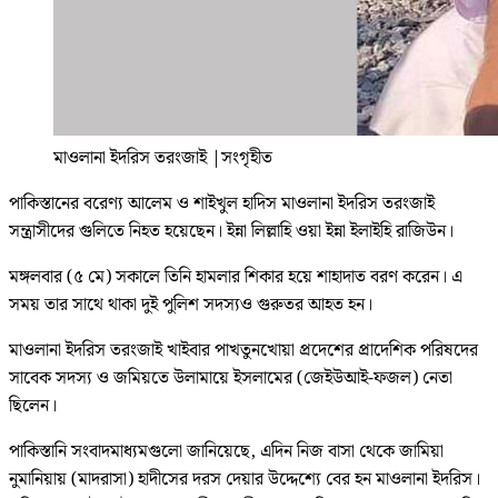
মাওলানা ইদরিস তরংজাই
|
সংগৃহীত
পাকিস্তানের বরেণ্য আলেম ও শাইখুল হাদিস মাওলানা ইদরিস তরংজাই
সন্ত্রাসীদের গুলিতে নিহত হয়েছেন। ইন্না লিল্লাহি ওয়া ইন্না ইলাইহি রাজিউন।
মঙ্গলবার (৫ মে) সকালে তিনি হামলার শিকার হয়ে শাহাদাত বরণ করেন। এ
সময় তার সাথে থাকা দুই পুলিশ সদস্যও গুরুতর আহত হন।
মাওলানা ইদরিস তরংজাই খাইবার পাখতুনখোয়া প্রদেশের প্রাদেশিক পরিষদের
সাবেক সদস্য ও জমিয়তে উলামায়ে ইসলামের (জেইউআই-ফজল) নেতা
ছিলেন।
পাকিস্তানি সংবাদমাধ্যমগুলো জানিয়েছে, এদিন নিজ বাসা থেকে জামিয়া
নুমানিয়ায় (মাদরাসা) হাদীসের দরস দেয়ার উদ্দেশ্যে বের হন মাওলানা ইদরিস।