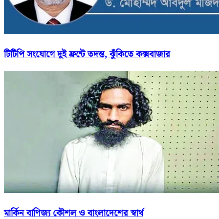
টিটিপি সংযোগে দুই ফ্রন্টে তদন্ত, ঝুঁকিতে কক্সবাজার
মার্কিন বাণিজ্য কৌশল ও বাংলাদেশের স্বার্থ