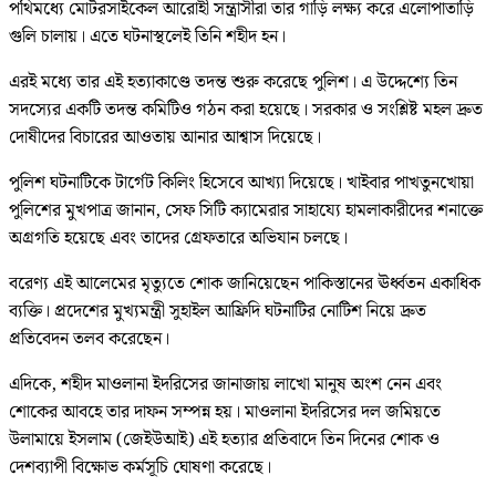
পথিমধ্যে মোটরসাইকেল আরোহী সন্ত্রাসীরা তার গাড়ি লক্ষ্য করে এলোপাতাড়ি
গুলি চালায়। এতে ঘটনাস্থলেই তিনি শহীদ হন।
এরই মধ্যে তার এই হত্যাকাণ্ডে তদন্ত শুরু করেছে পুলিশ। এ উদ্দেশ্যে তিন
সদস্যের একটি তদন্ত কমিটিও গঠন করা হয়েছে। সরকার ও সংশ্লিষ্ট মহল দ্রুত
দোষীদের বিচারের আওতায় আনার আশ্বাস দিয়েছে।
পুলিশ ঘটনাটিকে টার্গেট কিলিং হিসেবে আখ্যা দিয়েছে। খাইবার পাখতুনখোয়া
পুলিশের মুখপাত্র জানান, সেফ সিটি ক্যামেরার সাহায্যে হামলাকারীদের শনাক্তে
অগ্রগতি হয়েছে এবং তাদের গ্রেফতারে অভিযান চলছে।
বরেণ্য এই আলেমের মৃত্যুতে শোক জানিয়েছেন পাকিস্তানের ঊর্ধ্বতন একাধিক
ব্যক্তি। প্রদেশের মুখ্যমন্ত্রী সুহাইল আফ্রিদি ঘটনাটির নোটিশ নিয়ে দ্রুত
প্রতিবেদন তলব করেছেন।
এদিকে, শহীদ মাওলানা ইদরিসের জানাজায় লাখো মানুষ অংশ নেন এবং
শোকের আবহে তার দাফন সম্পন্ন হয়। মাওলানা ইদরিসের দল জমিয়তে
উলামায়ে ইসলাম (জেইউআই) এই হত্যার প্রতিবাদে তিন দিনের শোক ও
দেশব্যাপী বিক্ষোভ কর্মসূচি ঘোষণা করেছে।