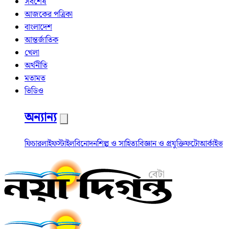
সর্বশেষ
আজকের পত্রিকা
বাংলাদেশ
আন্তর্জাতিক
খেলা
অর্থনীতি
মতামত
ভিডিও
অন্যান্য
ফিচার
লাইফস্টাইল
বিনোদন
শিল্প ও সাহিত্য
বিজ্ঞান ও প্রযুক্তি
ফটো
আর্কাইভ