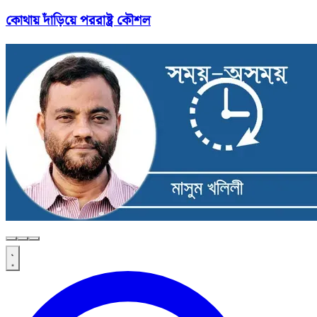
কোথায় দাঁড়িয়ে পররাষ্ট্র কৌশল