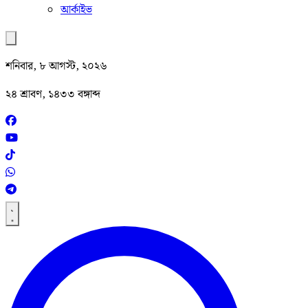
আর্কাইভ
শনিবার, ৮ আগস্ট, ২০২৬
২৪ শ্রাবণ, ১৪৩৩ বঙ্গাব্দ