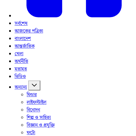
সর্বশেষ
আজকের পত্রিকা
বাংলাদেশ
আন্তর্জাতিক
খেলা
অর্থনীতি
মতামত
ভিডিও
অন্যান্য
ফিচার
লাইফস্টাইল
বিনোদন
শিল্প ও সাহিত্য
বিজ্ঞান ও প্রযুক্তি
ফটো