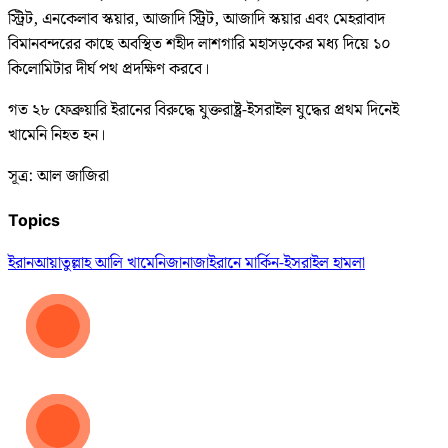
স্ট্রিট, এনকেলাব স্কয়ার, আজাদি স্ট্রিট, আজাদি স্কয়ার এবং মেহরাবাদ
বিমানবন্দরের কাছে অবস্থিত শহীদ লাশগারি মহাসড়কের মধ্য দিয়ে ১০
কিলোমিটার দীর্ঘ পথ প্রদক্ষিণ করবে।
গত ২৮ ফেব্রুয়ারি ইরানের বিরুদ্ধে যুক্তরাষ্ট্র-ইসরাইল যুদ্ধের প্রথম দিনেই
খামেনি নিহত হন।
সূত্র: আল জাজিরা
Topics
ইরান
আয়াতুল্লাহ আলি খামেনি
জানাজা
ইরানে মার্কিন-ইসরাইল হামলা