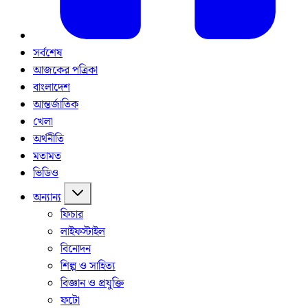
সর্বশেষ
আজকের পত্রিকা
বাংলাদেশ
আন্তর্জাতিক
খেলা
অর্থনীতি
মতামত
ভিডিও
অন্যান্য
ফিচার
লাইফস্টাইল
বিনোদন
শিল্প ও সাহিত্য
বিজ্ঞান ও প্রযুক্তি
ফটো