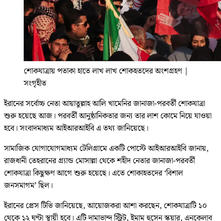
শোকযাত্রায় পতাকা হাতে লাখ লাখ শোকহতদের অংশগ্রহণ
|
সংগৃহীত
ইরানের সর্বোচ্চ নেতা আয়াতুল্লাহ আলি খামেনির জানাজা-পরবর্তী শোকযাত্রা
শুরু হয়েছে আজ। পরবর্তী আনুষ্ঠানিকতার জন্য তার লাশ কোমে নিয়ে যাওয়া
হবে। সংবাদমাধ্যম আইআরআইবি এ তথ্য জানিয়েছে।
সামাজিক যোগাযোগমাধ্যম টেলিগ্রামে একটি পোস্টে আইআরআইবি জানায়,
রাজধানী তেহরানের গ্র্যান্ড মোসাল্লা থেকে শহীদ নেতার জানাজা-পরবর্তী
শোকযাত্রা কিছুক্ষণ আগে শুরু হয়েছে। এতে শোকাহতদের ‘বিশাল
জনসমাগম’ ছিল।
ইরানের প্রেস টিভি জানিয়েছে, আয়োজকরা আশা করছেন, শোকযাত্রাটি ১০
থেকে ১২ ঘণ্টা স্থায়ী হবে। এটি দামাভান্দ স্ট্রিট, ইমাম হুসেন স্কয়ার, এনকেলাব