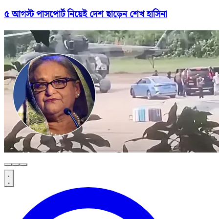
৫ আগস্ট পাসপোর্ট নিয়েই দেশ ছাড়েন শেখ হাসিনা