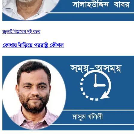
জুলাই বিপ্লবের দুই বছর
কোথায় দাঁড়িয়ে পররাষ্ট্র কৌশল