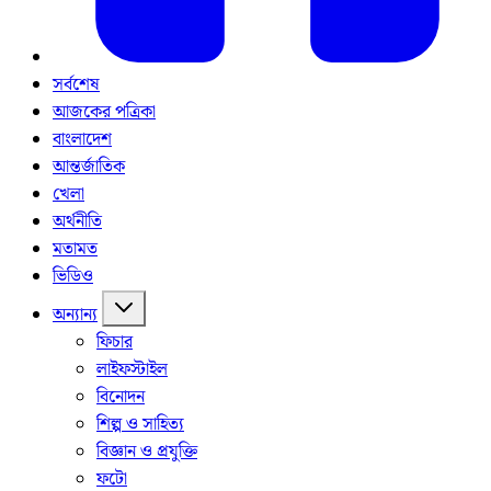
সর্বশেষ
আজকের পত্রিকা
বাংলাদেশ
আন্তর্জাতিক
খেলা
অর্থনীতি
মতামত
ভিডিও
অন্যান্য
ফিচার
লাইফস্টাইল
বিনোদন
শিল্প ও সাহিত্য
বিজ্ঞান ও প্রযুক্তি
ফটো