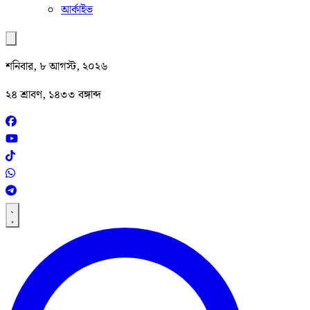
আর্কাইভ
শনিবার, ৮ আগস্ট, ২০২৬
২৪ শ্রাবণ, ১৪৩৩ বঙ্গাব্দ