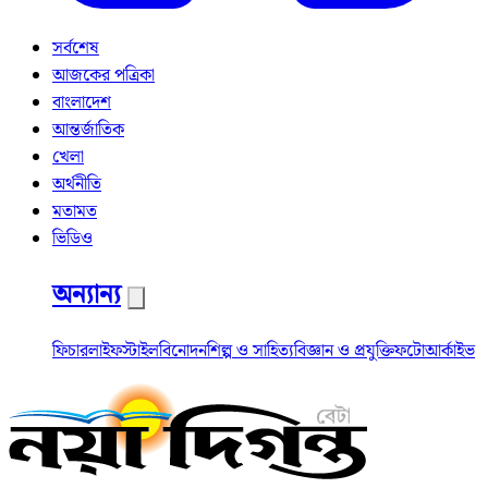
সর্বশেষ
আজকের পত্রিকা
বাংলাদেশ
আন্তর্জাতিক
খেলা
অর্থনীতি
মতামত
ভিডিও
অন্যান্য
ফিচার
লাইফস্টাইল
বিনোদন
শিল্প ও সাহিত্য
বিজ্ঞান ও প্রযুক্তি
ফটো
আর্কাইভ