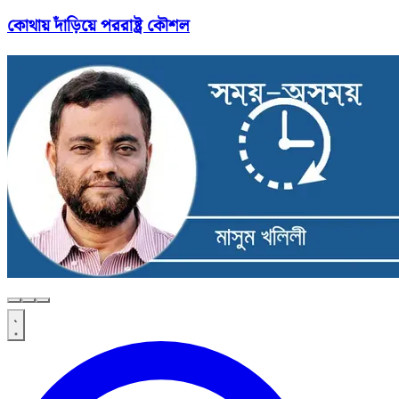
কোথায় দাঁড়িয়ে পররাষ্ট্র কৌশল