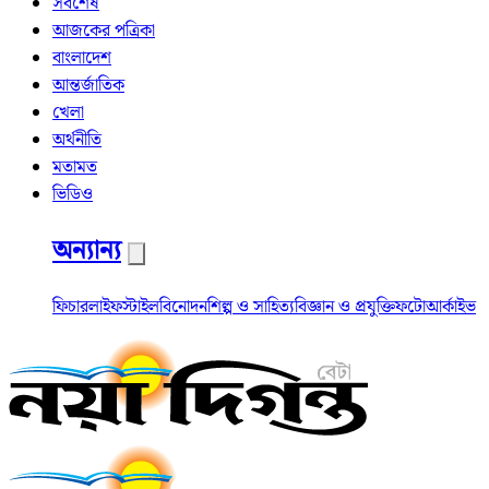
সর্বশেষ
আজকের পত্রিকা
বাংলাদেশ
আন্তর্জাতিক
খেলা
অর্থনীতি
মতামত
ভিডিও
অন্যান্য
ফিচার
লাইফস্টাইল
বিনোদন
শিল্প ও সাহিত্য
বিজ্ঞান ও প্রযুক্তি
ফটো
আর্কাইভ