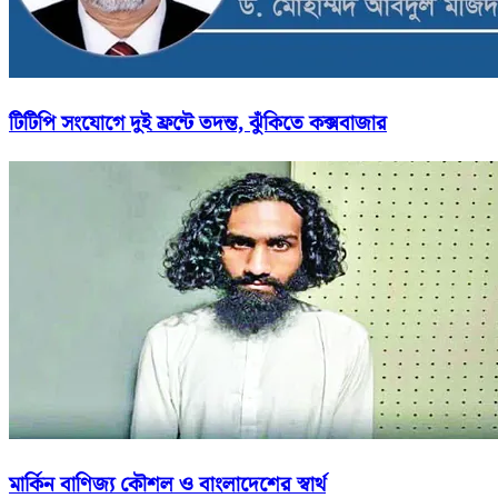
টিটিপি সংযোগে দুই ফ্রন্টে তদন্ত, ঝুঁকিতে কক্সবাজার
মার্কিন বাণিজ্য কৌশল ও বাংলাদেশের স্বার্থ