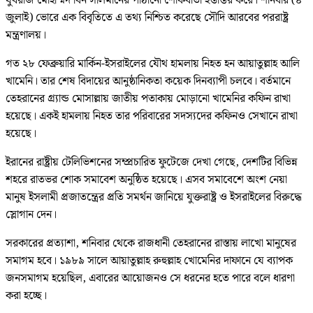
যুবরাজ মোহাম্মদ বিন সালমানের পাঠানো শোকবার্তা হস্তান্তর করে। শনিবার (৪
জুলাই) ভোরে এক বিবৃতিতে এ তথ্য নিশ্চিত করেছে সৌদি আরবের পররাষ্ট্র
মন্ত্রণালয়।
গত ২৮ ফেব্রুয়ারি মার্কিন-ইসরাইলের যৌথ হামলায় নিহত হন আয়াতুল্লাহ আলি
খামেনি। তার শেষ বিদায়ের আনুষ্ঠানিকতা কয়েক দিনব্যাপী চলবে। বর্তমানে
তেহরানের গ্র্যান্ড মোসাল্লায় জাতীয় পতাকায় মোড়ানো খামেনির কফিন রাখা
হয়েছে। একই হামলায় নিহত তার পরিবারের সদস্যদের কফিনও সেখানে রাখা
হয়েছে।
ইরানের রাষ্ট্রীয় টেলিভিশনের সম্প্রচারিত ফুটেজে দেখা গেছে, দেশটির বিভিন্ন
শহরে রাতভর শোক সমাবেশ অনুষ্ঠিত হয়েছে। এসব সমাবেশে অংশ নেয়া
মানুষ ইসলামী প্রজাতন্ত্রের প্রতি সমর্থন জানিয়ে যুক্তরাষ্ট্র ও ইসরাইলের বিরুদ্ধে
স্লোগান দেন।
সরকারের প্রত্যাশা, শনিবার থেকে রাজধানী তেহরানের রাস্তায় লাখো মানুষের
সমাগম হবে। ১৯৮৯ সালে আয়াতুল্লাহ রুহুল্লাহ খোমেনির দাফানে যে ব্যাপক
জনসমাগম হয়েছিল, এবারের আয়োজনও সে ধরনের হতে পারে বলে ধারণা
করা হচ্ছে।