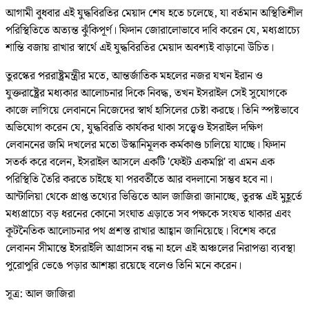
আগামী বুধবার এই যুদ্ধবিরতির মেয়াদ শেষ হতে চলেছে, যা বর্তমান অস্থিতিশীল
পরিস্থিতিতে অত্যন্ত ঝুঁকিপূর্ণ। ফিদান জোরালোভাবে দাবি করেন যে, মধ্যপ্রাচ্যে
শান্তি বজায় রাখার স্বার্থে এই যুদ্ধবিরতির মেয়াদ অবশ্যই বাড়ানো উচিত।
তুরস্কের পররাষ্ট্রমন্ত্রীর মতে, আন্তর্জাতিক মহলের নজর যখন ইরান ও
যুক্তরাষ্ট্রের মধ্যকার আলোচনার দিকে নিবদ্ধ, তখন ইসরাইল সেই সুযোগকে
কাজে লাগিয়ে লেবাননে নিজেদের স্বার্থ হাসিলের চেষ্টা করছে। তিনি স্পষ্টভাবে
অভিযোগ করেন যে, যুদ্ধবিরতি কার্যকর থাকা সত্ত্বেও ইসরাইল দক্ষিণ
লেবাননের জমি দখলের মতো উস্কানিমূলক কর্মকাণ্ড চালিয়ে যাচ্ছে। ফিদান
সতর্ক করে বলেন, ইসরাইল আসলে একটি 'ফেইট একমপ্লি' বা এমন এক
পরিস্থিতি তৈরি করতে চাইছে যা পরবর্তীতে আর বদলানো সম্ভব হবে না।
আন্টালিয়া থেকে প্রাপ্ত তথ্যের ভিত্তিতে আল জাজিরা জানাচ্ছে, তুরস্ক এই মুহূর্তে
মধ্যপ্রাচ্যে বড় ধরনের কোনো সংঘাত এড়াতে সব পক্ষকে সংযত থাকার এবং
কূটনৈতিক আলোচনার পথ প্রশস্ত রাখার আহ্বান জানিয়েছে। বিশেষ করে
লেবানন সীমান্তে ইসরাইলি আগ্রাসন বন্ধ না হলে এই অঞ্চলের নিরাপত্তা ব্যবস্থা
পুরোপুরি ভেঙে পড়ার আশঙ্কা রয়েছে বলেও তিনি মনে করেন।
সূত্র: আল জাজিরা