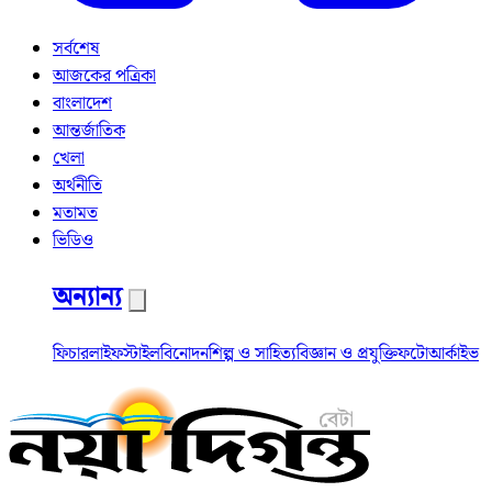
সর্বশেষ
আজকের পত্রিকা
বাংলাদেশ
আন্তর্জাতিক
খেলা
অর্থনীতি
মতামত
ভিডিও
অন্যান্য
ফিচার
লাইফস্টাইল
বিনোদন
শিল্প ও সাহিত্য
বিজ্ঞান ও প্রযুক্তি
ফটো
আর্কাইভ