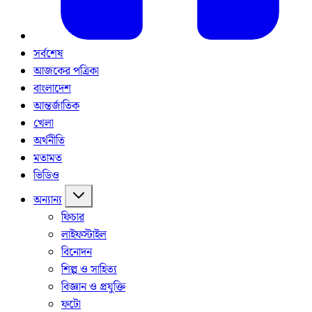
সর্বশেষ
আজকের পত্রিকা
বাংলাদেশ
আন্তর্জাতিক
খেলা
অর্থনীতি
মতামত
ভিডিও
অন্যান্য
ফিচার
লাইফস্টাইল
বিনোদন
শিল্প ও সাহিত্য
বিজ্ঞান ও প্রযুক্তি
ফটো