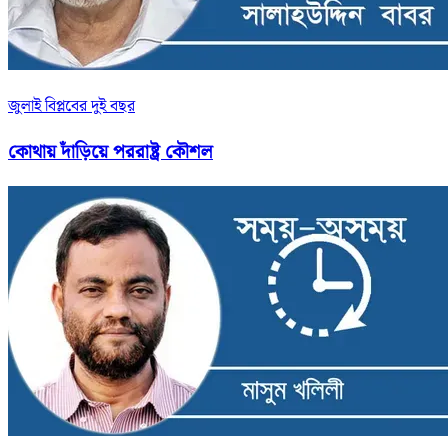
জুলাই বিপ্লবের দুই বছর
কোথায় দাঁড়িয়ে পররাষ্ট্র কৌশল