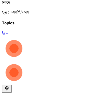
চলছে।
সূত্র : এএফপি/বাসস
Topics
ইরান