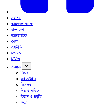
সর্বশেষ
আজকের পত্রিকা
বাংলাদেশ
আন্তর্জাতিক
খেলা
অর্থনীতি
মতামত
ভিডিও
অন্যান্য
ফিচার
লাইফস্টাইল
বিনোদন
শিল্প ও সাহিত্য
বিজ্ঞান ও প্রযুক্তি
ফটো