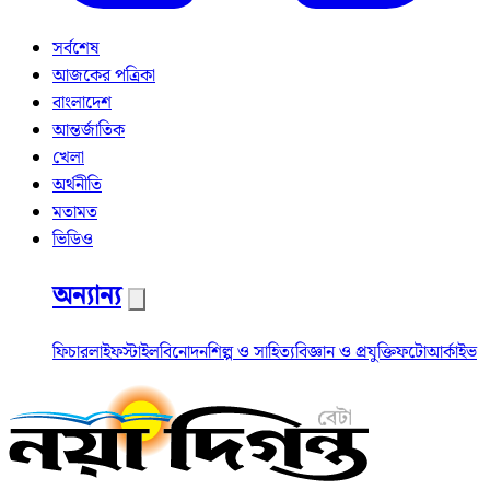
সর্বশেষ
আজকের পত্রিকা
বাংলাদেশ
আন্তর্জাতিক
খেলা
অর্থনীতি
মতামত
ভিডিও
অন্যান্য
ফিচার
লাইফস্টাইল
বিনোদন
শিল্প ও সাহিত্য
বিজ্ঞান ও প্রযুক্তি
ফটো
আর্কাইভ