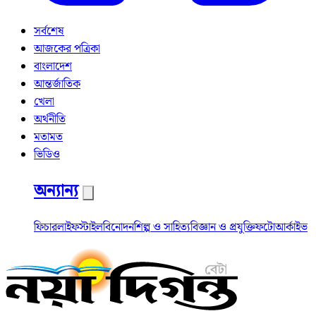
সর্বশেষ
আজকের পত্রিকা
বাংলাদেশ
আন্তর্জাতিক
খেলা
অর্থনীতি
মতামত
ভিডিও
অন্যান্য
ফিচার
লাইফস্টাইল
বিনোদন
শিল্প ও সাহিত্য
বিজ্ঞান ও প্রযুক্তি
ফটো
আর্কাইভ