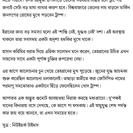
নিতে পারবে। উল্টা হরমুজ প্রণালীতে তেলের সরবরাহ বিঘ্নিত হলে ট্রাম্পের
জন্যই সেটা বড় মাথা ব্যথার কারণ হবে। বিশ্ববাজারে তেলের দাম বাড়লে মার্কিন
জনগণের রোষের মুখে পড়বেন ট্রাম্প।
ইরানের জন্য বড় সমস্যা হলো এই ‘শান্তি নেই, যুদ্ধও নেই’ দশা। এই অবস্থায়
থাকলে তারা সবসময় একটা অদৃশ্য হুমকির মুখে থাকে।
হাসান করিমির বরাত দিয়ে এরিকা সলোমন মনে করেন, তেহরানের উচিত এখন
সাহসের সাথে একটা পূর্ণাঙ্গ চুক্তির রূপরেখা দেয়া।
এর আগে আলোচনার চুন খেয়ে তেহরানের মুখ পুড়েছে। জুনের যুদ্ধ আচমকা
শুরু করেছিল আলোচনা চলাকালেই। তাছাড়া অতীতে করা জেসিপিও নামের
পরমাণু সমঝোতাও একটানে ছিঁড়ে ফেলেছিলেন খোদ ট্রাম্প।
আপাতত এক অদ্ভুত গুমোট আবহাওয়া বিরাজ করছে মধ্যপ্রাচ্যে। দু’পক্ষই
খাদের কিনারায় বসে দেখছে, কে আগে পা ফসকায়। এই স্নায়ুযুদ্ধ শেষ পর্যন্ত
কার জয় বয়ে আনবে, তা এখন সময়ের হাতে।
সূত্র : নিউইয়র্ক টাইমস