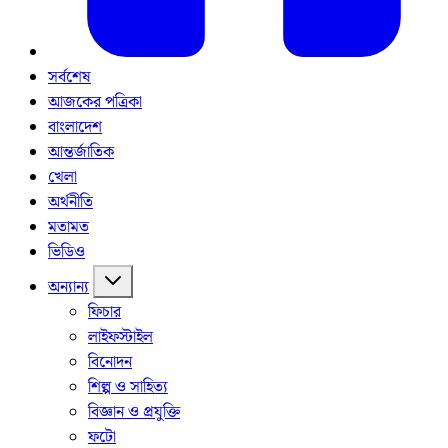
সর্বশেষ
আজকের পত্রিকা
বাংলাদেশ
আন্তর্জাতিক
খেলা
অর্থনীতি
মতামত
ভিডিও
অন্যান্য
ফিচার
লাইফস্টাইল
বিনোদন
শিল্প ও সাহিত্য
বিজ্ঞান ও প্রযুক্তি
ফটো