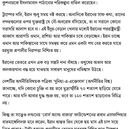
কুশনারকে ইসলামাবাদ পাঠানোর পরিকল্পনা বাতিল করেছেন।
ট্রাম্পের দাবি, ইরান শুধু সময় নষ্ট করছে। অন্যদিকে ইরানের সাফ কথা, তাদের
বন্দরগুলোর ওপর যুক্তরাষ্ট্র যে নৌ-অবরোধ বসিয়েছে, তা না সরালে কোনো
সরাসরি আলাপ হবে না। এই ইঁদুর-বেড়াল খেলার মধ্যেই ইরানের পররাষ্ট্রমন্ত্রী
আব্বাস আরাগচি ওমান, রাশিয়া আর পাকিস্তান চষে বেড়াচ্ছেন। ইরান চাচ্ছে
ওমান আর পাকিস্তানের সাথে সমন্বয় করে এমন একটা পথ বের করতে যাতে
হরমুজ প্রণালীর নিরাপত্তা নিশ্চিত হয়।
ইরানের ভেতরে এখন এক বড় সঙ্কট দানা বাঁধছে। ওষুধের অভাব আর
কলকারখানা বন্ধ হয়ে যাওয়ায় সাধারণ মানুষের নাভিশ্বাস উঠছে।
দেশটির অর্থনীতিবিষয়ক পত্রিকা ‘দুনিয়া-এ-এক্তেসাদ’ (অর্থনীতির বিশ্ব)
জানাচ্ছে, যদি কোনো চুক্তি না হয় তবে মুদ্রাস্ফীতি ৭০ শতাংশ ছাড়িয়ে যেতে
পারে। আর যদি আবার যুদ্ধ শুরু হয়, তবে তা ১২০ শতাংশ ছাড়ানোও বিচিত্র
নয়।
কিন্তু তা সত্ত্বেও লন্ডনের ‘বোর্স অ্যান্ড বাজার’ ফাউন্ডেশনের প্রধান এসফান্দিয়ার
বাতমাঙ্গেলিদজ মনে করেন, ইরান অন্তত তিন থেকে ছয় মাস এই চাপ সয়ে