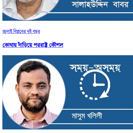
জুলাই বিপ্লবের দুই বছর
কোথায় দাঁড়িয়ে পররাষ্ট্র কৌশল