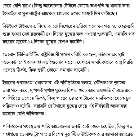
চেয়ে বেশি রাখে। কিন্তু আলোচনার টেবিলে কোনো অগ্রগতি না থাকায় তারা
ইসরাইল বা যুক্তরাষ্ট্রের আচমকা হামলার ভয়ের মধ্যেই দিন কাটাচ্ছে।
নিউইয়র্ক টাইমসে এ বিষয় আরো লিখেছেন এরিকা সলোমন গত ২৮ ফেব্রুয়ারি
শুরু হওয়া সেই রক্তক্ষয়ী ৪০ দিনের যুদ্ধের ক্ষত এখনো শুকায়নি, এমনকি গত
বছরের জুনের ১২ দিনের যুদ্ধের রেশও কাটেনি।
তেহরান ইউনিভার্সিটির রাষ্ট্রবিজ্ঞানী সাসন করিমি বলছেন, বর্তমান অবস্থাটা
অনেকটা সেই অসমাপ্ত লড়াইগুলোর মতো। যেখানে সাময়িকভাবে অস্ত্র বিরতি
এসেছে ঠিকই, কিন্তু স্থায়ী কোনো সমাধান আসেনি।
ইরানের গণমাধ্যম ‘খোরাসান’ এই পরিস্থিতিকে বলছে ‘কৌশলগত শূন্যতা’।
তারা মনে করে, দু’পক্ষই পূর্ণাঙ্গ যুদ্ধের বিশাল খরচ আর ক্ষয়ক্ষতি বাঁচাতে এক
পা পিছিয়ে এসেছে ঠিকই, কিন্তু গায়ের জোর খাটানোর মানসিকতা থেকে চুল
পরিমাণও হটেনি। সরাসরি ছোটখাটো যুদ্ধের চেয়ে এই দীর্ঘস্থায়ী অচলাবস্থা
আসলে বেশি ভীতিজনক।
পাকিস্তানের মধ্যস্থতায় শান্তি আলোচনার একটা চেষ্টা শুরু হয়েছিল, কিন্তু গত
সপ্তাহান্তে ডোনাল্ড ট্রাম্প তার বিশেষ দূত স্টিভ উইটকফ আর জামাতা জ্যারেড