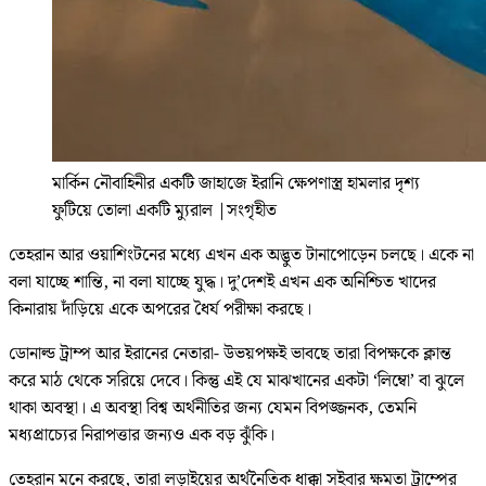
মার্কিন নৌবাহিনীর একটি জাহাজে ইরানি ক্ষেপণাস্ত্র হামলার দৃশ্য
ফুটিয়ে তোলা একটি ম্যুরাল
|
সংগৃহীত
তেহরান আর ওয়াশিংটনের মধ্যে এখন এক অদ্ভুত টানাপোড়েন চলছে। একে না
বলা যাচ্ছে শান্তি, না বলা যাচ্ছে যুদ্ধ। দু’দেশই এখন এক অনিশ্চিত খাদের
কিনারায় দাঁড়িয়ে একে অপরের ধৈর্য পরীক্ষা করছে।
ডোনাল্ড ট্রাম্প আর ইরানের নেতারা- উভয়পক্ষই ভাবছে তারা বিপক্ষকে ক্লান্ত
করে মাঠ থেকে সরিয়ে দেবে। কিন্তু এই যে মাঝখানের একটা ‘লিম্বো’ বা ঝুলে
থাকা অবস্থা। এ অবস্থা বিশ্ব অর্থনীতির জন্য যেমন বিপজ্জনক, তেমনি
মধ্যপ্রাচ্যের নিরাপত্তার জন্যও এক বড় ঝুঁকি।
তেহরান মনে করছে, তারা লড়াইয়ের অর্থনৈতিক ধাক্কা সইবার ক্ষমতা ট্রাম্পের