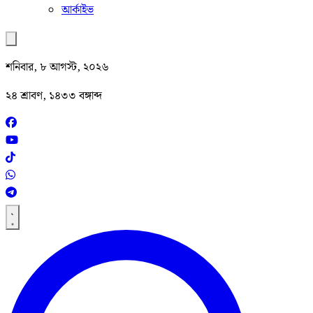
আর্কাইভ
শনিবার, ৮ আগস্ট, ২০২৬
২৪ শ্রাবণ, ১৪৩৩ বঙ্গাব্দ