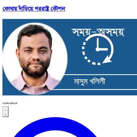
কোথায় দাঁড়িয়ে পররাষ্ট্র কৌশল