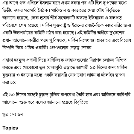
এর আগে গত এপ্রিলে ইসলামাবাদে প্রথম দফার পর এটি ছিল দু’পক্ষের মধ্যে
দ্বিতীয় দফার সরাসরি বৈঠক। পাকিস্তান ও কাতারের দেয়া যৌথ বিবৃতিতে
জানানো হয়েছে, লেক লুসার্ন শীর্ষ সম্মেলনটি অত্যন্ত ইতিবাচক ও ফলপ্রসূ
পরিবেশে শেষ হয়েছে। মার্কিন যুক্তরাষ্ট্র ও ইরানের রাজনৈতিক নজরদারির জন্য
একটি উচ্চপর্যায়ের কমিটি গঠন করা হয়েছে। এই কমিটির অধীনে দু’দেশের
প্রধান আলোচনাকারীরা পরমাণু বিষয়ক, মার্কিন নিষেধাজ্ঞা প্রত্যাহার এবং বিরোধ
নিষ্পত্তি নিয়ে গঠিত ওয়ার্কিং গ্রুপগুলোর নেতৃত্ব দেবেন।
এছাড়া হরমুজ প্রণালী দিয়ে বাণিজ্যিক জাহাজগুলোর নিরাপদ চলাচল নিশ্চিত
করতে এবং যেকোনো ভুল বোঝাবুঝি এড়াতে আগামী ৬০ দিনের জন্য মার্কিন
যুক্তরাষ্ট্র ও ইরানের মধ্যে একটি সরাসরি যোগাযোগ লাইন বা হটলাইন স্থাপন
করা হবে।
এই ৬০ দিনের মধ্যেই চূড়ান্ত চুক্তির রূপরেখা তৈরি হবে এবং অবিলম্বে কারিগরি
আলোচনা শুরু হবে বলেও জানানো হয়েছে বিবৃতিতে।
সূত্র : দ্য ডন
Topics