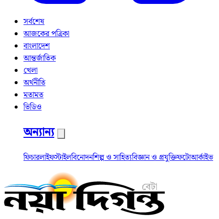
সর্বশেষ
আজকের পত্রিকা
বাংলাদেশ
আন্তর্জাতিক
খেলা
অর্থনীতি
মতামত
ভিডিও
অন্যান্য
ফিচার
লাইফস্টাইল
বিনোদন
শিল্প ও সাহিত্য
বিজ্ঞান ও প্রযুক্তি
ফটো
আর্কাইভ