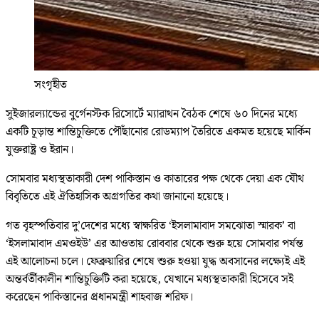
সংগৃহীত
সুইজারল্যান্ডের বুর্গেনস্টক রিসোর্টে ম্যারাথন বৈঠক শেষে ৬০ দিনের মধ্যে
একটি চূড়ান্ত শান্তিচুক্তিতে পৌঁছানোর রোডম্যাপ তৈরিতে একমত হয়েছে মার্কিন
যুক্তরাষ্ট্র ও ইরান।
সোমবার মধ্যস্থতাকারী দেশ পাকিস্তান ও কাতারের পক্ষ থেকে দেয়া এক যৌথ
বিবৃতিতে এই ঐতিহাসিক অগ্রগতির কথা জানানো হয়েছে।
গত বৃহস্পতিবার দু’দেশের মধ্যে স্বাক্ষরিত ‘ইসলামাবাদ সমঝোতা স্মারক’ বা
‘ইসলামাবাদ এমওইউ’ এর আওতায় রোববার থেকে শুরু হয়ে সোমবার পর্যন্ত
এই আলোচনা চলে। ফেব্রুয়ারির শেষে শুরু হওয়া যুদ্ধ অবসানের লক্ষ্যেই এই
অন্তর্বর্তীকালীন শান্তিচুক্তিটি করা হয়েছে, যেখানে মধ্যস্থতাকারী হিসেবে সই
করেছেন পাকিস্তানের প্রধানমন্ত্রী শাহবাজ শরিফ।