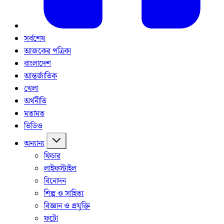
সর্বশেষ
আজকের পত্রিকা
বাংলাদেশ
আন্তর্জাতিক
খেলা
অর্থনীতি
মতামত
ভিডিও
অন্যান্য
ফিচার
লাইফস্টাইল
বিনোদন
শিল্প ও সাহিত্য
বিজ্ঞান ও প্রযুক্তি
ফটো