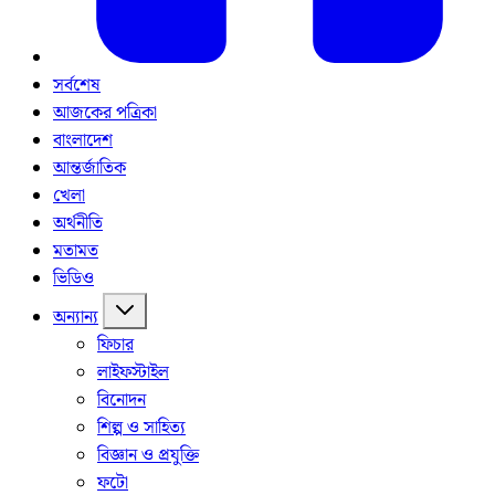
সর্বশেষ
আজকের পত্রিকা
বাংলাদেশ
আন্তর্জাতিক
খেলা
অর্থনীতি
মতামত
ভিডিও
অন্যান্য
ফিচার
লাইফস্টাইল
বিনোদন
শিল্প ও সাহিত্য
বিজ্ঞান ও প্রযুক্তি
ফটো