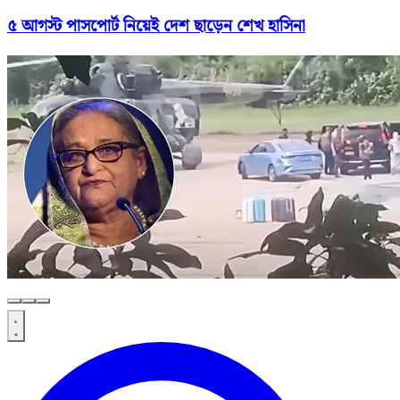
৫ আগস্ট পাসপোর্ট নিয়েই দেশ ছাড়েন শেখ হাসিনা