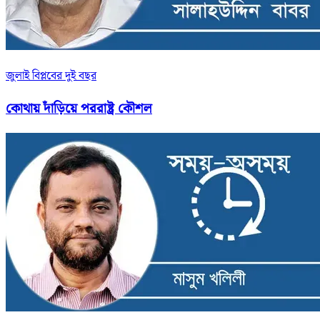
জুলাই বিপ্লবের দুই বছর
কোথায় দাঁড়িয়ে পররাষ্ট্র কৌশল