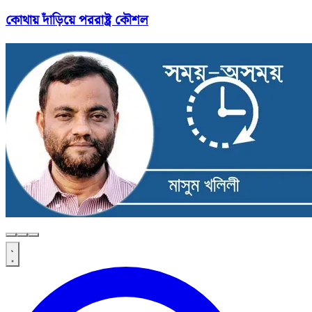
কোথায় দাঁড়িয়ে পররাষ্ট্র কৌশল