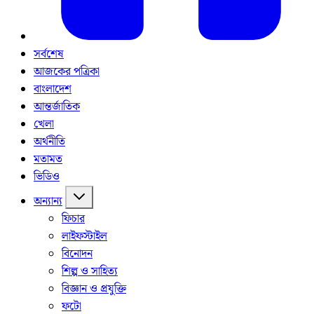
সর্বশেষ
আজকের পত্রিকা
বাংলাদেশ
আন্তর্জাতিক
খেলা
অর্থনীতি
মতামত
ভিডিও
অন্যান্য
ফিচার
লাইফস্টাইল
বিনোদন
শিল্প ও সাহিত্য
বিজ্ঞান ও প্রযুক্তি
ফটো