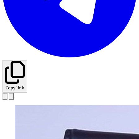
Copy link