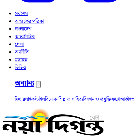
সর্বশেষ
আজকের পত্রিকা
বাংলাদেশ
আন্তর্জাতিক
খেলা
অর্থনীতি
মতামত
ভিডিও
অন্যান্য
ফিচার
লাইফস্টাইল
বিনোদন
শিল্প ও সাহিত্য
বিজ্ঞান ও প্রযুক্তি
ফটো
আর্কাইভ