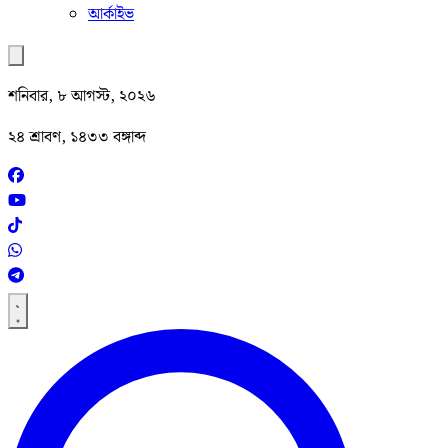
আর্কাইভ
শনিবার, ৮ আগস্ট, ২০২৬
২৪ শ্রাবণ, ১৪৩৩ বঙ্গাব্দ