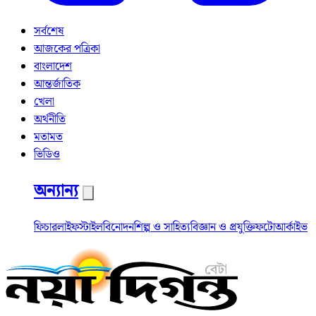
সর্বশেষ
আজকের পত্রিকা
বাংলাদেশ
আন্তর্জাতিক
খেলা
অর্থনীতি
মতামত
ভিডিও
অন্যান্য
ফিচার
লাইফস্টাইল
বিনোদন
শিল্প ও সাহিত্য
বিজ্ঞান ও প্রযুক্তি
ফটো
আর্কাইভ