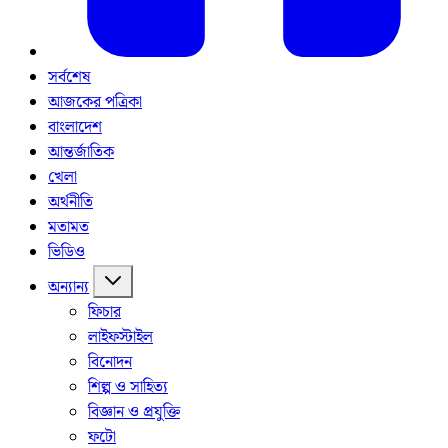
সর্বশেষ
আজকের পত্রিকা
বাংলাদেশ
আন্তর্জাতিক
খেলা
অর্থনীতি
মতামত
ভিডিও
অন্যান্য
ফিচার
লাইফস্টাইল
বিনোদন
শিল্প ও সাহিত্য
বিজ্ঞান ও প্রযুক্তি
ফটো