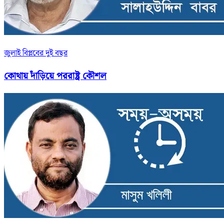
জুলাই বিপ্লবের দুই বছর
কোথায় দাঁড়িয়ে পররাষ্ট্র কৌশল