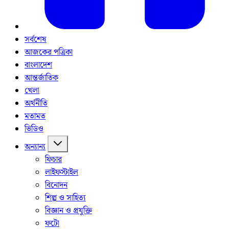
সর্বশেষ
আজকের পত্রিকা
বাংলাদেশ
আন্তর্জাতিক
খেলা
অর্থনীতি
মতামত
ভিডিও
অন্যান্য
ফিচার
লাইফস্টাইল
বিনোদন
শিল্প ও সাহিত্য
বিজ্ঞান ও প্রযুক্তি
ফটো