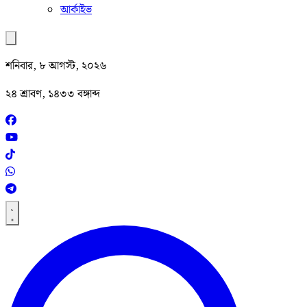
আর্কাইভ
শনিবার, ৮ আগস্ট, ২০২৬
২৪ শ্রাবণ, ১৪৩৩ বঙ্গাব্দ