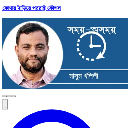
কোথায় দাঁড়িয়ে পররাষ্ট্র কৌশল