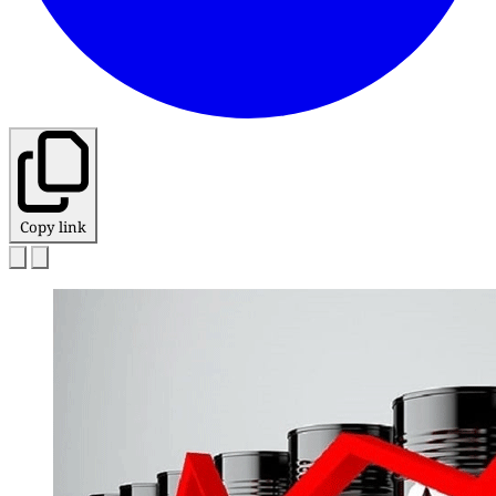
Copy link