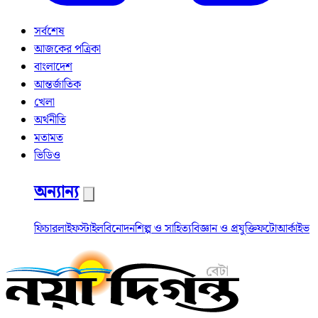
সর্বশেষ
আজকের পত্রিকা
বাংলাদেশ
আন্তর্জাতিক
খেলা
অর্থনীতি
মতামত
ভিডিও
অন্যান্য
ফিচার
লাইফস্টাইল
বিনোদন
শিল্প ও সাহিত্য
বিজ্ঞান ও প্রযুক্তি
ফটো
আর্কাইভ