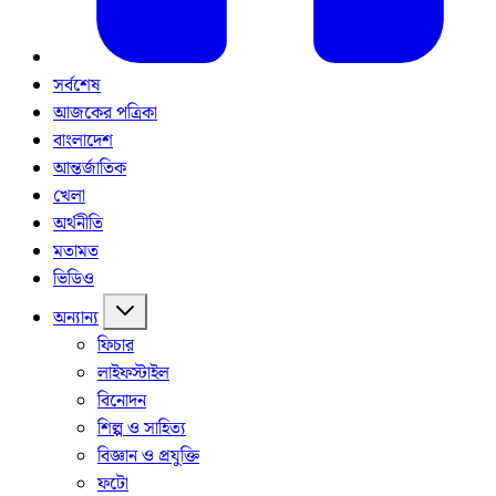
সর্বশেষ
আজকের পত্রিকা
বাংলাদেশ
আন্তর্জাতিক
খেলা
অর্থনীতি
মতামত
ভিডিও
অন্যান্য
ফিচার
লাইফস্টাইল
বিনোদন
শিল্প ও সাহিত্য
বিজ্ঞান ও প্রযুক্তি
ফটো