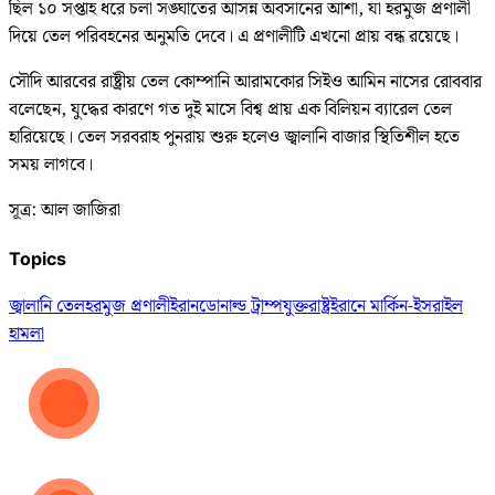
ছিল ১০ সপ্তাহ ধরে চলা সঙ্ঘাতের আসন্ন অবসানের আশা, যা হরমুজ প্রণালী
দিয়ে তেল পরিবহনের অনুমতি দেবে। এ প্রণালীটি এখনো প্রায় বন্ধ রয়েছে।
সৌদি আরবের রাষ্ট্রীয় তেল কোম্পানি আরামকোর সিইও আমিন নাসের রোববার
বলেছেন, যুদ্ধের কারণে গত দুই মাসে বিশ্ব প্রায় এক বিলিয়ন ব্যারেল তেল
হারিয়েছে। তেল সরবরাহ পুনরায় শুরু হলেও জ্বালানি বাজার স্থিতিশীল হতে
সময় লাগবে।
সূত্র: আল জাজিরা
Topics
জ্বালানি তেল
হরমুজ প্রণালী
ইরান
ডোনাল্ড ট্রাম্প
যুক্তরাষ্ট্র
ইরানে মার্কিন-ইসরাইল
হামলা