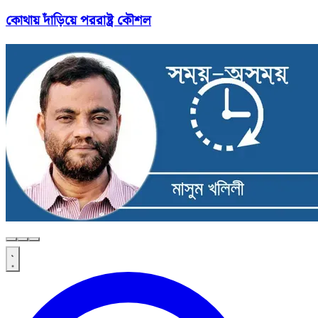
কোথায় দাঁড়িয়ে পররাষ্ট্র কৌশল