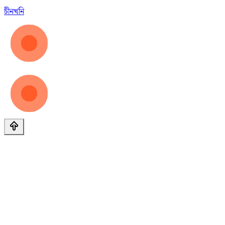
চীন
খনি