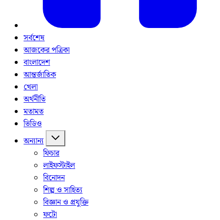
সর্বশেষ
আজকের পত্রিকা
বাংলাদেশ
আন্তর্জাতিক
খেলা
অর্থনীতি
মতামত
ভিডিও
অন্যান্য
ফিচার
লাইফস্টাইল
বিনোদন
শিল্প ও সাহিত্য
বিজ্ঞান ও প্রযুক্তি
ফটো