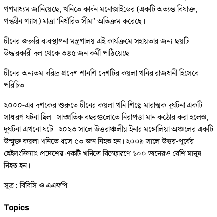
গণমাধ্যম জানিয়েছে, খনিতে কার্বন মনোক্সাইডের (একটি অত্যন্ত বিষাক্ত,
গন্ধহীন গ্যাস) মাত্রা ‘নির্ধারিত সীমা’ অতিক্রম করেছে।
চীনের জরুরি ব্যবস্থাপনা মন্ত্রণালয় এই কার্যক্রমে সহায়তার জন্য ছয়টি
উদ্ধারকারী দল থেকে ৩৪৫ জন কর্মী পাঠিয়েছে।
চীনের অন্যতম দরিদ্র প্রদেশ শানশি দেশটির কয়লা খনির রাজধানী হিসেবে
পরিচিত।
২০০০-এর দশকের শুরুতে চীনের কয়লা খনি শিল্পে মারাত্মক দুর্ঘটনা একটি
সাধারণ ঘটনা ছিল। সাম্প্রতিক বছরগুলোতে নিরাপত্তা মান কঠোর করা হলেও,
দুর্ঘটনা এখনো ঘটে। ২০২৩ সালে উত্তরাঞ্চলীয় ইনার মঙ্গোলিয়া অঞ্চলের একটি
উন্মুক্ত কয়লা খনিতে ধসে ৫৩ জন নিহত হন। ২০০৯ সালে উত্তর-পূর্বের
হেইলংজিয়াং প্রদেশের একটি খনিতে বিস্ফোরণে ১০০ জনেরও বেশি মানুষ
নিহত হন।
সূত্র : বিবিসি ও এএফপি
Topics