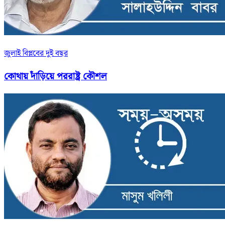
জুলাই বিপ্লবের দুই বছর
কোথায় দাঁড়িয়ে পররাষ্ট্র কৌশল