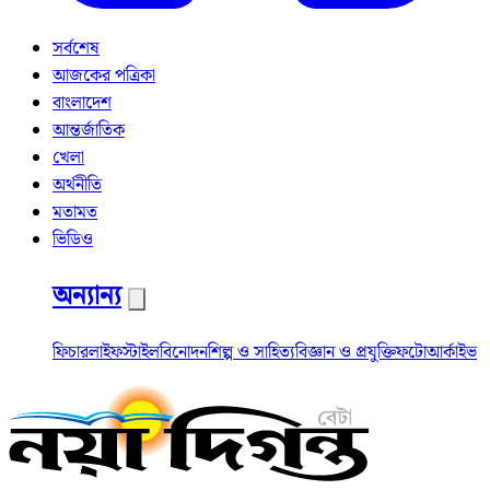
সর্বশেষ
আজকের পত্রিকা
বাংলাদেশ
আন্তর্জাতিক
খেলা
অর্থনীতি
মতামত
ভিডিও
অন্যান্য
ফিচার
লাইফস্টাইল
বিনোদন
শিল্প ও সাহিত্য
বিজ্ঞান ও প্রযুক্তি
ফটো
আর্কাইভ