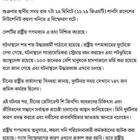
শুক্রবার স্থানীয় সময় রাত ৭টা ২৯ মিনিটে (১১.২৯ জিএমটি) শানসি প্রদেশের
লিউশেনিউ কয়লা খনিতে এ বিস্ফোরণ ঘটে।
দেশটির রাষ্ট্রীয় গণমাধ্যম এ তথ্য নিশ্চিত করেছে।
ঘটনাস্থলে শত শত উদ্ধারকর্মী পাঠানো হয়েছে। রাষ্ট্রীয় গণমাধ্যমের ফুটেজে
দেখা গেছে, ঘটনাস্থলে প্যারামেডিকরা স্ট্রেচার বহন করছেন এবং পটভূমিতে
অ্যাম্বুলেন্স রয়েছে। ১০০ জনেরও বেশি মানুষকে হাসপাতালে ভর্তি করা হয়েছে
বলে জানা গেছে এবং ঘটনাস্থলে উদ্ধারকাজ এখনো চলছে।
চীনের রাষ্ট্রীয় বার্তাসংস্থা সিনহুয়া জানায়, দুর্ঘটনার সময় সেখানে ২৪৭ জন
শ্রমিক কর্মরত ছিলেন।
এই ঘটনার পর, চীনের প্রেসিডেন্ট শি জিনপিং আহতদের চিকিৎসা এবং
জীবিতদের সন্ধানে সর্বাত্মক প্রচেষ্টা চালানোর আহ্বান জানিয়েছেন। তিনি দুর্ঘটনার
কারণ তদন্ত করতে এবং দায়ীদের জবাবদিহিতার আওতায় আনতে বলেছেন।
রাষ্ট্রীয় গণমাধ্যম অনুসারে, কয়লা খনি পরিচালনাকারী কর্মকর্তাদের আটক করা
হয়েছে। গ্যাস বিস্ফোরণের কারণ এখনো প্রকাশ করা হয়নি। তবে রাষ্ট্রীয়