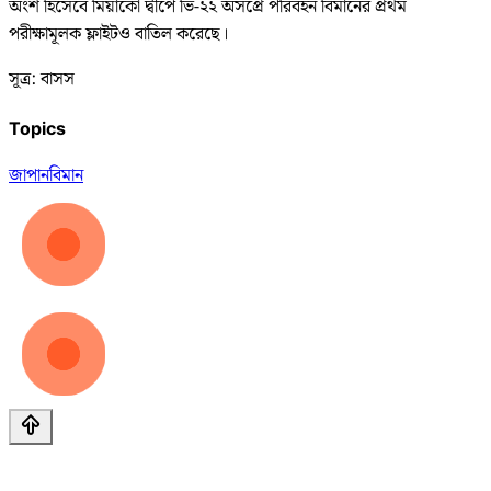
অংশ হিসেবে মিয়াকো দ্বীপে ভি-২২ অসপ্রে পরিবহন বিমানের প্রথম
পরীক্ষামূলক ফ্লাইটও বাতিল করেছে।
সূত্র: বাসস
Topics
জাপান
বিমান