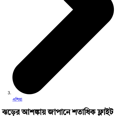
এশিয়া
ঝড়ের আশঙ্কায় জাপানে শতাধিক ফ্লাইট