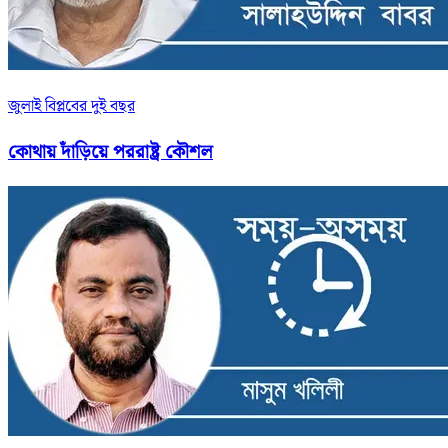
জুলাই বিপ্লবের দুই বছর
কোথায় দাঁড়িয়ে পররাষ্ট্র কৌশল