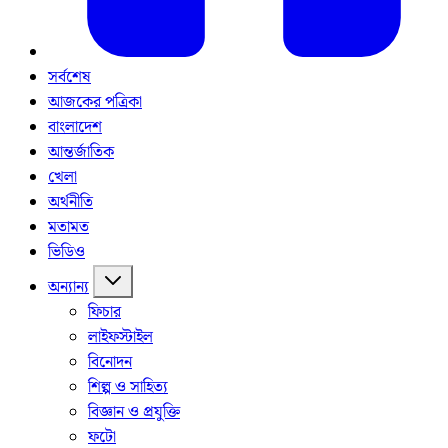
সর্বশেষ
আজকের পত্রিকা
বাংলাদেশ
আন্তর্জাতিক
খেলা
অর্থনীতি
মতামত
ভিডিও
অন্যান্য
ফিচার
লাইফস্টাইল
বিনোদন
শিল্প ও সাহিত্য
বিজ্ঞান ও প্রযুক্তি
ফটো