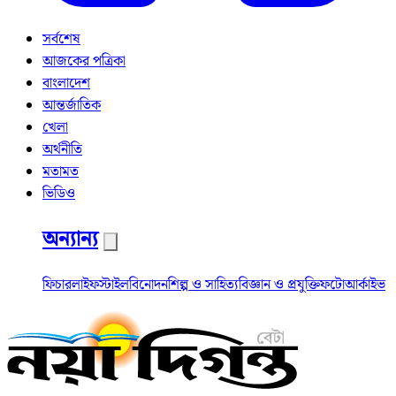
সর্বশেষ
আজকের পত্রিকা
বাংলাদেশ
আন্তর্জাতিক
খেলা
অর্থনীতি
মতামত
ভিডিও
অন্যান্য
ফিচার
লাইফস্টাইল
বিনোদন
শিল্প ও সাহিত্য
বিজ্ঞান ও প্রযুক্তি
ফটো
আর্কাইভ