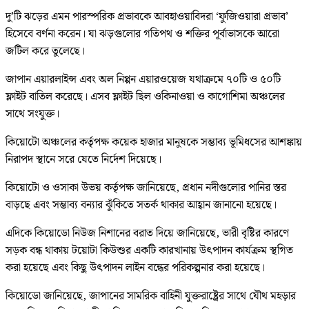
দু’টি ঝড়ের এমন পারস্পরিক প্রভাবকে আবহাওয়াবিদরা ‘ফুজিওয়ারা প্রভাব’
হিসেবে বর্ণনা করেন। যা ঝড়গুলোর গতিপথ ও শক্তির পূর্বাভাসকে আরো
জটিল করে তুলেছে।
জাপান এয়ারলাইন্স এবং অল নিপ্পন এয়ারওয়েজ যথাক্রমে ৭০টি ও ৫০টি
ফ্লাইট বাতিল করেছে। এসব ফ্লাইট ছিল ওকিনাওয়া ও কাগোশিমা অঞ্চলের
সাথে সংযুক্ত।
কিয়োটো অঞ্চলের কর্তৃপক্ষ কয়েক হাজার মানুষকে সম্ভাব্য ভূমিধসের আশঙ্কায়
নিরাপদ স্থানে সরে যেতে নির্দেশ দিয়েছে।
কিয়োটো ও ওসাকা উভয় কর্তৃপক্ষ জানিয়েছে, প্রধান নদীগুলোর পানির স্তর
বাড়ছে এবং সম্ভাব্য বন্যার ঝুঁকিতে সতর্ক থাকার আহ্বান জানানো হয়েছে।
এদিকে কিয়োডো নিউজ নিশানের বরাত দিয়ে জানিয়েছে, ভারী বৃষ্টির কারণে
সড়ক বন্ধ থাকায় টয়োটা কিউশুর একটি কারখানায় উৎপাদন কার্যক্রম স্থগিত
করা হয়েছে এবং কিছু উৎপাদন লাইন বন্ধের পরিকল্পনার করা হয়েছে।
কিয়োডো জানিয়েছে, জাপানের সামরিক বাহিনী যুক্তরাষ্ট্রের সাথে যৌথ মহড়ার