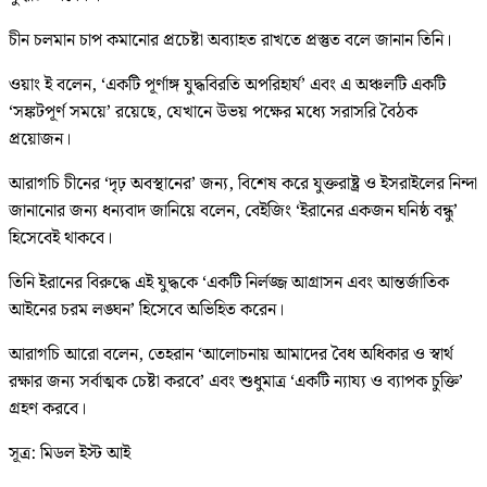
চীন চলমান চাপ কমানোর প্রচেষ্টা অব্যাহত রাখতে প্রস্তুত বলে জানান তিনি।
ওয়াং ই বলেন, ‘একটি পূর্ণাঙ্গ যুদ্ধবিরতি অপরিহার্য’ এবং এ অঞ্চলটি একটি
‘সঙ্কটপূর্ণ সময়ে’ রয়েছে, যেখানে উভয় পক্ষের মধ্যে সরাসরি বৈঠক
প্রয়োজন।
আরাগচি চীনের ‘দৃঢ় অবস্থানের’ জন্য, বিশেষ করে যুক্তরাষ্ট্র ও ইসরাইলের নিন্দা
জানানোর জন্য ধন্যবাদ জানিয়ে বলেন, বেইজিং ‘ইরানের একজন ঘনিষ্ঠ বন্ধু’
হিসেবেই থাকবে।
তিনি ইরানের বিরুদ্ধে এই যুদ্ধকে ‘একটি নির্লজ্জ আগ্রাসন এবং আন্তর্জাতিক
আইনের চরম লঙ্ঘন’ হিসেবে অভিহিত করেন।
আরাগচি আরো বলেন, তেহরান ‘আলোচনায় আমাদের বৈধ অধিকার ও স্বার্থ
রক্ষার জন্য সর্বাত্মক চেষ্টা করবে’ এবং শুধুমাত্র ‘একটি ন্যায্য ও ব্যাপক চুক্তি’
গ্রহণ করবে।
সূত্র: মিডল ইস্ট আই