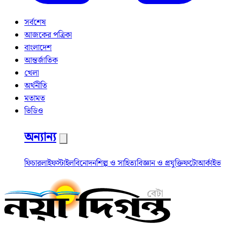
সর্বশেষ
আজকের পত্রিকা
বাংলাদেশ
আন্তর্জাতিক
খেলা
অর্থনীতি
মতামত
ভিডিও
অন্যান্য
ফিচার
লাইফস্টাইল
বিনোদন
শিল্প ও সাহিত্য
বিজ্ঞান ও প্রযুক্তি
ফটো
আর্কাইভ