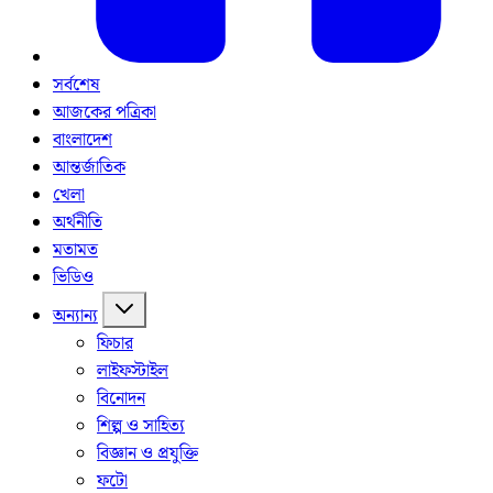
সর্বশেষ
আজকের পত্রিকা
বাংলাদেশ
আন্তর্জাতিক
খেলা
অর্থনীতি
মতামত
ভিডিও
অন্যান্য
ফিচার
লাইফস্টাইল
বিনোদন
শিল্প ও সাহিত্য
বিজ্ঞান ও প্রযুক্তি
ফটো