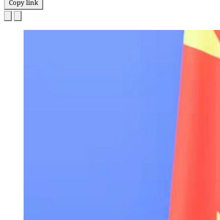
Copy link