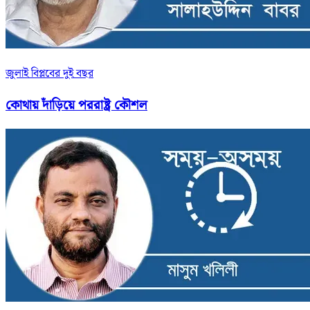
জুলাই বিপ্লবের দুই বছর
কোথায় দাঁড়িয়ে পররাষ্ট্র কৌশল