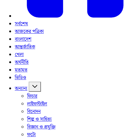
সর্বশেষ
আজকের পত্রিকা
বাংলাদেশ
আন্তর্জাতিক
খেলা
অর্থনীতি
মতামত
ভিডিও
অন্যান্য
ফিচার
লাইফস্টাইল
বিনোদন
শিল্প ও সাহিত্য
বিজ্ঞান ও প্রযুক্তি
ফটো