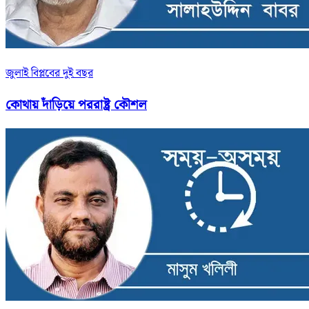
জুলাই বিপ্লবের দুই বছর
কোথায় দাঁড়িয়ে পররাষ্ট্র কৌশল