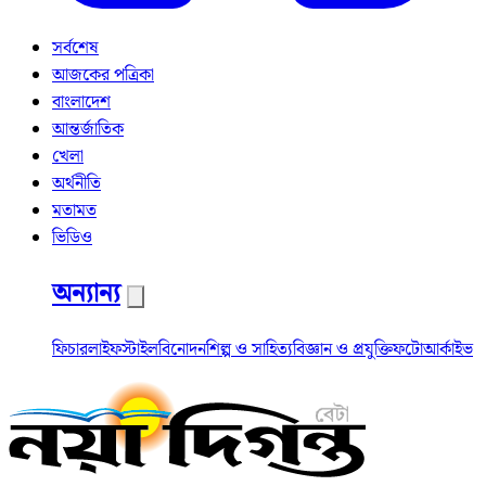
সর্বশেষ
আজকের পত্রিকা
বাংলাদেশ
আন্তর্জাতিক
খেলা
অর্থনীতি
মতামত
ভিডিও
অন্যান্য
ফিচার
লাইফস্টাইল
বিনোদন
শিল্প ও সাহিত্য
বিজ্ঞান ও প্রযুক্তি
ফটো
আর্কাইভ