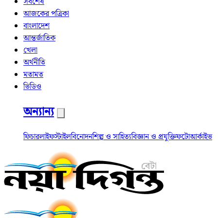
সর্বশেষ
আজকের পত্রিকা
বাংলাদেশ
আন্তর্জাতিক
খেলা
অর্থনীতি
মতামত
ভিডিও
অন্যান্য
ফিচার
লাইফস্টাইল
বিনোদন
শিল্প ও সাহিত্য
বিজ্ঞান ও প্রযুক্তি
ফটো
আর্কাইভ