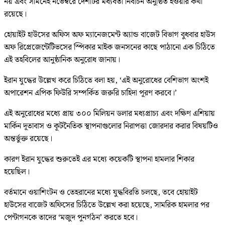
নয় এবং সামনেই নভেম্বরে দেশটির মধ্যবর্তী নির্বাচন অনুষ্ঠিত হওয়ার কথা
রয়েছে।
হোয়াইট হাউসের অফিস অফ ম্যানেজমেন্ট অ্যান্ড বাজেট বিভাগ বুধবার হাউস
অফ রিপ্রেজেন্টেটিভসের স্পিকার মাইক জনসনের কাছে পাঠানো এক চিঠিতে
এই তহবিলের আনুষ্ঠানিক অনুরোধ জানায়।
ইরান যুদ্ধের উল্লেখ করে চিঠিতে বলা হয়, ‘এই অনুরোধের বেশিভাগ অংশই
অপারেশন এপিক ফিউরি সম্পর্কিত জরুরি চাহিদা পূরণ করবে।’
এই অনুরোধের মধ্যে প্রায় ৩০০ মিলিয়ন ডলার মধ্যপ্রাচ্য এবং দক্ষিণ এশিয়ায়
মার্কিন দূতাবাস ও কূটনৈতিক স্থাপনাগুলোর নিরাপত্তা জোরদার করার বিষয়টিও
অন্তর্ভুক্ত রয়েছে।
কারণ ইরান যুদ্ধের শুরুতেই এর মধ্যে কয়েকটি স্থাপনা হামলার শিকার
হয়েছিল।
বর্তমানে ওয়াশিংটন ও তেহরানের মধ্যে যুদ্ধবিরতি চলছে, তবে হোয়াইট
হাউসের বাজেট অফিসের চিঠিতে উল্লেখ করা হয়েছে, সামরিক হামলার পর
পেন্টাগনকে তাদের ‘মজুদ পুনর্গঠন’ করতে হবে।