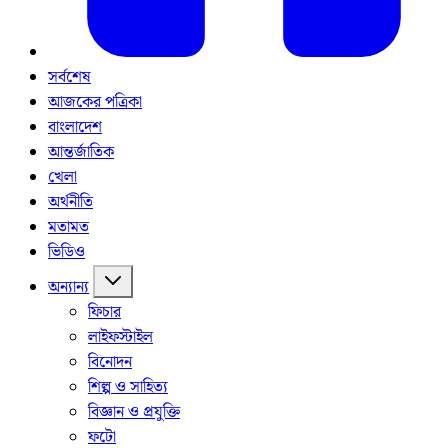
সর্বশেষ
আজকের পত্রিকা
বাংলাদেশ
আন্তর্জাতিক
খেলা
অর্থনীতি
মতামত
ভিডিও
অন্যান্য
ফিচার
লাইফস্টাইল
বিনোদন
শিল্প ও সাহিত্য
বিজ্ঞান ও প্রযুক্তি
ফটো