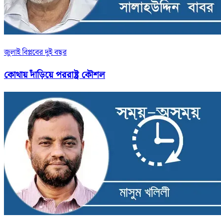
জুলাই বিপ্লবের দুই বছর
কোথায় দাঁড়িয়ে পররাষ্ট্র কৌশল