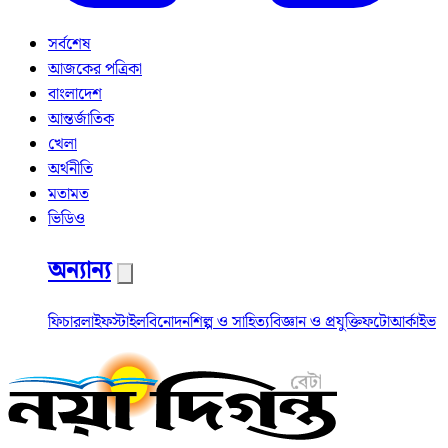
সর্বশেষ
আজকের পত্রিকা
বাংলাদেশ
আন্তর্জাতিক
খেলা
অর্থনীতি
মতামত
ভিডিও
অন্যান্য
ফিচার
লাইফস্টাইল
বিনোদন
শিল্প ও সাহিত্য
বিজ্ঞান ও প্রযুক্তি
ফটো
আর্কাইভ