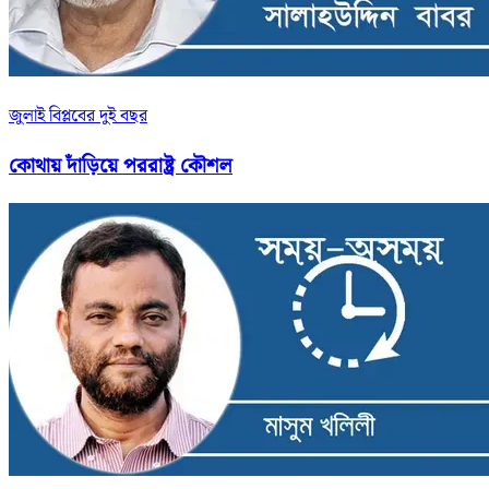
জুলাই বিপ্লবের দুই বছর
কোথায় দাঁড়িয়ে পররাষ্ট্র কৌশল