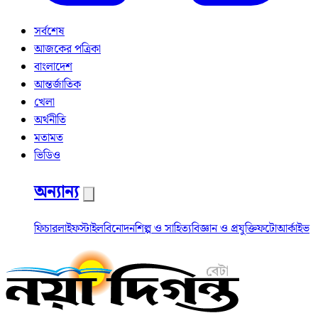
সর্বশেষ
আজকের পত্রিকা
বাংলাদেশ
আন্তর্জাতিক
খেলা
অর্থনীতি
মতামত
ভিডিও
অন্যান্য
ফিচার
লাইফস্টাইল
বিনোদন
শিল্প ও সাহিত্য
বিজ্ঞান ও প্রযুক্তি
ফটো
আর্কাইভ