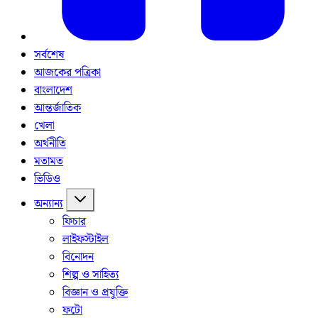
সর্বশেষ
আজকের পত্রিকা
বাংলাদেশ
আন্তর্জাতিক
খেলা
অর্থনীতি
মতামত
ভিডিও
অন্যান্য
ফিচার
লাইফস্টাইল
বিনোদন
শিল্প ও সাহিত্য
বিজ্ঞান ও প্রযুক্তি
ফটো