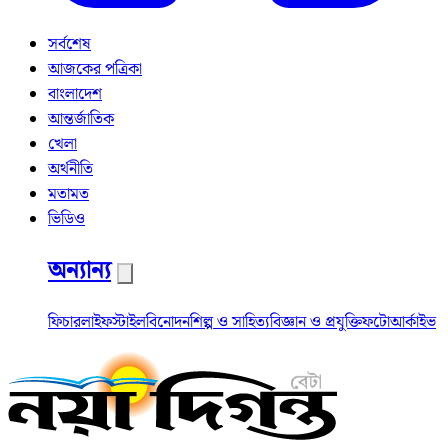
সর্বশেষ
আজকের পত্রিকা
বাংলাদেশ
আন্তর্জাতিক
খেলা
অর্থনীতি
মতামত
ভিডিও
অন্যান্য
ফিচার
লাইফস্টাইল
বিনোদন
শিল্প ও সাহিত্য
বিজ্ঞান ও প্রযুক্তি
ফটো
আর্কাইভ