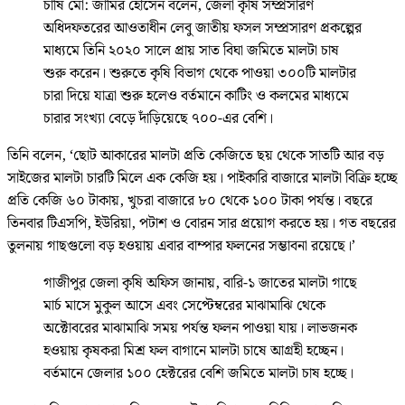
চাষি মো: জামির হোসেন বলেন, জেলা কৃষি সম্প্রসারণ
অধিদফতরের আওতাধীন লেবু জাতীয় ফসল সম্প্রসারণ প্রকল্পের
মাধ্যমে তিনি ২০২০ সালে প্রায় সাত বিঘা জমিতে মালটা চাষ
শুরু করেন। শুরুতে কৃষি বিভাগ থেকে পাওয়া ৩০০টি মালটার
চারা দিয়ে যাত্রা শুরু হলেও বর্তমানে কাটিং ও কলমের মাধ্যমে
চারার সংখ্যা বেড়ে দাঁড়িয়েছে ৭০০-এর বেশি।
তিনি বলেন, ‘ছোট আকারের মালটা প্রতি কেজিতে ছয় থেকে সাতটি আর বড়
সাইজের মালটা চারটি মিলে এক কেজি হয়। পাইকারি বাজারে মালটা বিক্রি হচ্ছে
প্রতি কেজি ৬০ টাকায়, খুচরা বাজারে ৮০ থেকে ১০০ টাকা পর্যন্ত। বছরে
তিনবার টিএসপি, ইউরিয়া, পটাশ ও বোরন সার প্রয়োগ করতে হয়। গত বছরের
তুলনায় গাছগুলো বড় হওয়ায় এবার বাম্পার ফলনের সম্ভাবনা রয়েছে।’
গাজীপুর জেলা কৃষি অফিস জানায়, বারি-১ জাতের মালটা গাছে
মার্চ মাসে মুকুল আসে এবং সেপ্টেম্বরের মাঝামাঝি থেকে
অক্টোবরের মাঝামাঝি সময় পর্যন্ত ফলন পাওয়া যায়। লাভজনক
হওয়ায় কৃষকরা মিশ্র ফল বাগানে মালটা চাষে আগ্রহী হচ্ছেন।
বর্তমানে জেলার ১০০ হেক্টরের বেশি জমিতে মালটা চাষ হচ্ছে।