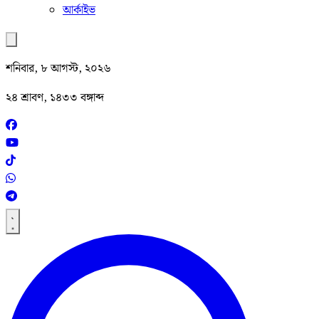
আর্কাইভ
শনিবার, ৮ আগস্ট, ২০২৬
২৪ শ্রাবণ, ১৪৩৩ বঙ্গাব্দ