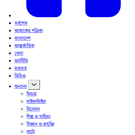
সর্বশেষ
আজকের পত্রিকা
বাংলাদেশ
আন্তর্জাতিক
খেলা
অর্থনীতি
মতামত
ভিডিও
অন্যান্য
ফিচার
লাইফস্টাইল
বিনোদন
শিল্প ও সাহিত্য
বিজ্ঞান ও প্রযুক্তি
ফটো