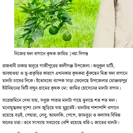
নিজের ফল বাগানে কৃষক জামির
|
নয়া দিগন্ত
রাজধানী ঢাকার অদূরে গাজীপুরের কালীগঞ্জ উপজেলা। অনুকূল মাটি,
আবহাওয়া ও ভূ-প্রকৃতির কারণে এখানকার কৃষকরা ঝুঁকছেন মিশ্র ফল বাগানে
মালটা চাষের দিকে। ইতোমধ্যে ব্যাপক সাড়া ফেলেছে উপজেলার মোক্তারপুর
ইউনিয়নের ভিটি বাঘুন গ্রামের কৃষক মো: জামির হোসেনের মালটা বাগান।
সরেজমিনে দেখা যায়, সবুজ পাতার মালটা গাছে ঝুলছে শত শত ফল।
মনোমুগ্ধকর দৃশ্যে চোখ জুড়িয়ে যায় মুহূর্তেই। মালটার পাশাপাশি বাগানে
রয়েছে বড়ই, পেয়ারা, লেবু, আমলকি, পেপে, জামবুড়া ও কলাসহ বিভিন্ন
ফলের চারা। তবে সংখ্যায় সবচেয়ে বেশি রয়েছে বারি-১ জাতের মালটা।