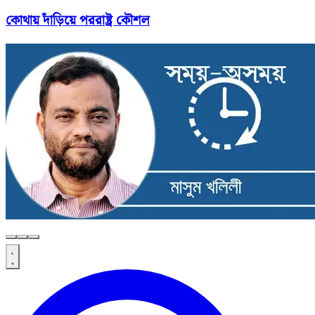
কোথায় দাঁড়িয়ে পররাষ্ট্র কৌশল