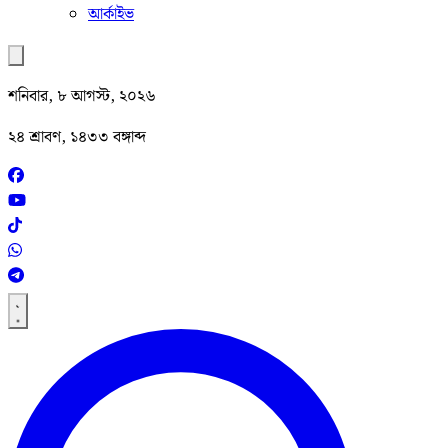
আর্কাইভ
শনিবার, ৮ আগস্ট, ২০২৬
২৪ শ্রাবণ, ১৪৩৩ বঙ্গাব্দ