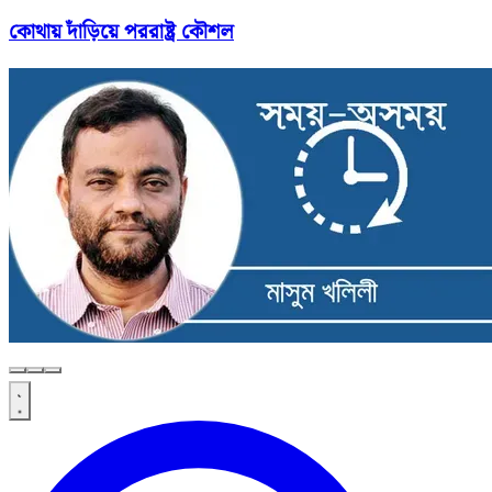
কোথায় দাঁড়িয়ে পররাষ্ট্র কৌশল