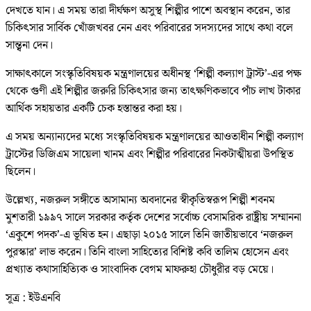
দেখতে যান। এ সময় তারা দীর্ঘক্ষণ অসুস্থ শিল্পীর পাশে অবস্থান করেন, তার
চিকিৎসার সার্বিক খোঁজখবর নেন এবং পরিবারের সদস্যদের সাথে কথা বলে
সান্ত্বনা দেন।
সাক্ষাৎকালে সংস্কৃতিবিষয়ক মন্ত্রণালয়ের অধীনস্থ ‘শিল্পী কল্যাণ ট্রাস্ট’-এর পক্ষ
থেকে গুণী এই শিল্পীর জরুরি চিকিৎসার জন্য তাৎক্ষণিকভাবে পাঁচ লাখ টাকার
আর্থিক সহায়তার একটি চেক হস্তান্তর করা হয়।
এ সময় অন্যান্যদের মধ্যে সংস্কৃতিবিষয়ক মন্ত্রণালয়ের আওতাধীন শিল্পী কল্যাণ
ট্রাস্টের ডিজিএম সায়েলা খানম এবং শিল্পীর পরিবারের নিকটাত্মীয়রা উপস্থিত
ছিলেন।
উল্লেখ্য, নজরুল সঙ্গীতে অসামান্য অবদানের স্বীকৃতিস্বরূপ শিল্পী শবনম
মুশতারী ১৯৯৭ সালে সরকার কর্তৃক দেশের সর্বোচ্চ বেসামরিক রাষ্ট্রীয় সম্মাননা
‘একুশে পদক’-এ ভূষিত হন। এছাড়া ২০১৫ সালে তিনি জাতীয়ভাবে ‘নজরুল
পুরস্কার’ লাভ করেন। তিনি বাংলা সাহিত্যের বিশিষ্ট কবি তালিম হোসেন এবং
প্রখ্যাত কথাসাহিত্যিক ও সাংবাদিক বেগম মাফরুহা চৌধুরীর বড় মেয়ে।
সূত্র : ইউএনবি