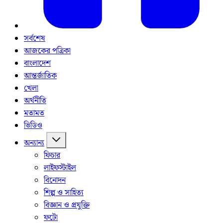
সর্বশেষ
আজকের পত্রিকা
বাংলাদেশ
আন্তর্জাতিক
খেলা
অর্থনীতি
মতামত
ভিডিও
অন্যান্য
ফিচার
লাইফস্টাইল
বিনোদন
শিল্প ও সাহিত্য
বিজ্ঞান ও প্রযুক্তি
ফটো