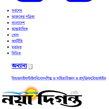
সর্বশেষ
আজকের পত্রিকা
বাংলাদেশ
আন্তর্জাতিক
খেলা
অর্থনীতি
মতামত
ভিডিও
অন্যান্য
ফিচার
লাইফস্টাইল
বিনোদন
শিল্প ও সাহিত্য
বিজ্ঞান ও প্রযুক্তি
ফটো
আর্কাইভ