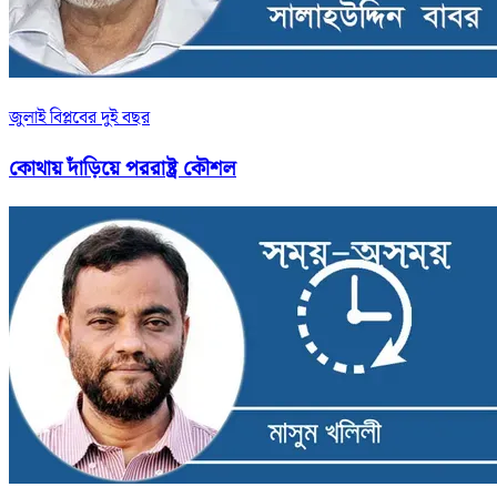
জুলাই বিপ্লবের দুই বছর
কোথায় দাঁড়িয়ে পররাষ্ট্র কৌশল