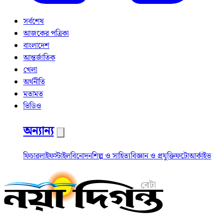
সর্বশেষ
আজকের পত্রিকা
বাংলাদেশ
আন্তর্জাতিক
খেলা
অর্থনীতি
মতামত
ভিডিও
অন্যান্য
ফিচার
লাইফস্টাইল
বিনোদন
শিল্প ও সাহিত্য
বিজ্ঞান ও প্রযুক্তি
ফটো
আর্কাইভ