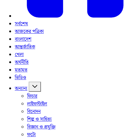
সর্বশেষ
আজকের পত্রিকা
বাংলাদেশ
আন্তর্জাতিক
খেলা
অর্থনীতি
মতামত
ভিডিও
অন্যান্য
ফিচার
লাইফস্টাইল
বিনোদন
শিল্প ও সাহিত্য
বিজ্ঞান ও প্রযুক্তি
ফটো