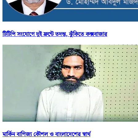
টিটিপি সংযোগে দুই ফ্রন্টে তদন্ত, ঝুঁকিতে কক্সবাজার
মার্কিন বাণিজ্য কৌশল ও বাংলাদেশের স্বার্থ