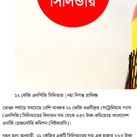
১২ কেজি এলপিজি সিলিন্ডার
|
নয়া দিগন্ত গ্রাফিক্স
ভোক্তা পর্যায়ে সবচেয়ে বেশি ব্যবহৃত ১২ কেজি তরলীকৃত পেট্রোলিয়াম গ্যাস
(এলপিজি) সিলিন্ডারের বিদ্যমান দাম থেকে ৩৫৭ টাকা কমিয়েছে বাংলাদেশ
এনার্জি রেগুলেটরি কমিশন (বিইআরসি)।
নতুন মূল্য অনুযায়ী, ১২ কেজির একটি সিলিন্ডারের দাম এক হাজার ৮৮৫ টাকা