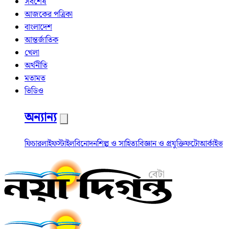
সর্বশেষ
আজকের পত্রিকা
বাংলাদেশ
আন্তর্জাতিক
খেলা
অর্থনীতি
মতামত
ভিডিও
অন্যান্য
ফিচার
লাইফস্টাইল
বিনোদন
শিল্প ও সাহিত্য
বিজ্ঞান ও প্রযুক্তি
ফটো
আর্কাইভ