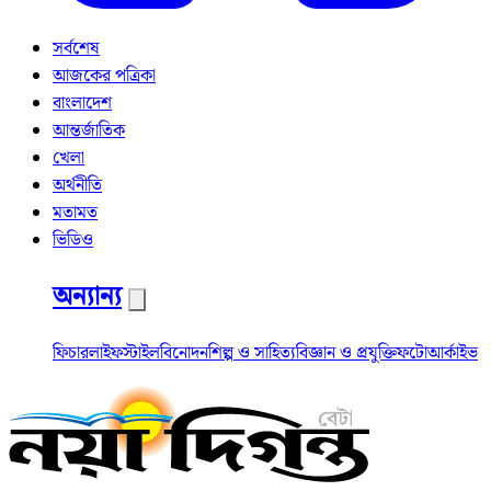
সর্বশেষ
আজকের পত্রিকা
বাংলাদেশ
আন্তর্জাতিক
খেলা
অর্থনীতি
মতামত
ভিডিও
অন্যান্য
ফিচার
লাইফস্টাইল
বিনোদন
শিল্প ও সাহিত্য
বিজ্ঞান ও প্রযুক্তি
ফটো
আর্কাইভ