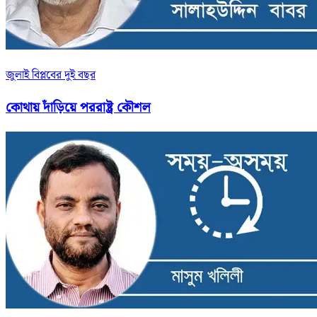
জুলাই বিপ্লবের দুই বছর
কোথায় দাঁড়িয়ে পররাষ্ট্র কৌশল