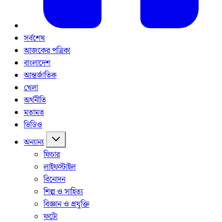
সর্বশেষ
আজকের পত্রিকা
বাংলাদেশ
আন্তর্জাতিক
খেলা
অর্থনীতি
মতামত
ভিডিও
অন্যান্য
ফিচার
লাইফস্টাইল
বিনোদন
শিল্প ও সাহিত্য
বিজ্ঞান ও প্রযুক্তি
ফটো