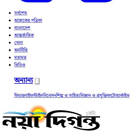
সর্বশেষ
আজকের পত্রিকা
বাংলাদেশ
আন্তর্জাতিক
খেলা
অর্থনীতি
মতামত
ভিডিও
অন্যান্য
ফিচার
লাইফস্টাইল
বিনোদন
শিল্প ও সাহিত্য
বিজ্ঞান ও প্রযুক্তি
ফটো
আর্কাইভ