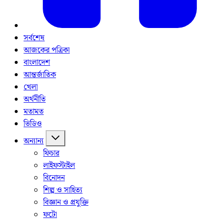
সর্বশেষ
আজকের পত্রিকা
বাংলাদেশ
আন্তর্জাতিক
খেলা
অর্থনীতি
মতামত
ভিডিও
অন্যান্য
ফিচার
লাইফস্টাইল
বিনোদন
শিল্প ও সাহিত্য
বিজ্ঞান ও প্রযুক্তি
ফটো