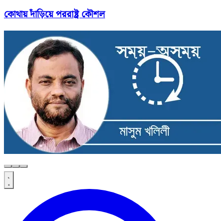
কোথায় দাঁড়িয়ে পররাষ্ট্র কৌশল