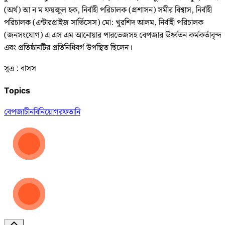
(অর্থ) আ ন ম ফয়জুল হক, নির্বাহী পরিচালক (প্রশাসন) সমীর বিশ্বাস, নির্বাহী
পরিচালক (এন্টারপ্রাইজ সার্ভিসেস) মো: খুরশিদ আলম, নির্বাহী পরিচালক
(জনসংযোগ) এ এস এম আনোয়ার পারভেজসহ বেপজার ঊর্ধ্বতন কর্মকর্তাবৃন্দ
এবং প্রতিষ্ঠানটির প্রতিনিধিবর্গ উপস্থিত ছিলেন।
সূত্র : বাসস
Topics
বেপজা
চীন
বিনিয়োগ
রফতানি