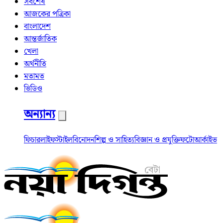
সর্বশেষ
আজকের পত্রিকা
বাংলাদেশ
আন্তর্জাতিক
খেলা
অর্থনীতি
মতামত
ভিডিও
অন্যান্য
ফিচার
লাইফস্টাইল
বিনোদন
শিল্প ও সাহিত্য
বিজ্ঞান ও প্রযুক্তি
ফটো
আর্কাইভ