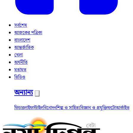
সর্বশেষ
আজকের পত্রিকা
বাংলাদেশ
আন্তর্জাতিক
খেলা
অর্থনীতি
মতামত
ভিডিও
অন্যান্য
ফিচার
লাইফস্টাইল
বিনোদন
শিল্প ও সাহিত্য
বিজ্ঞান ও প্রযুক্তি
ফটো
আর্কাইভ