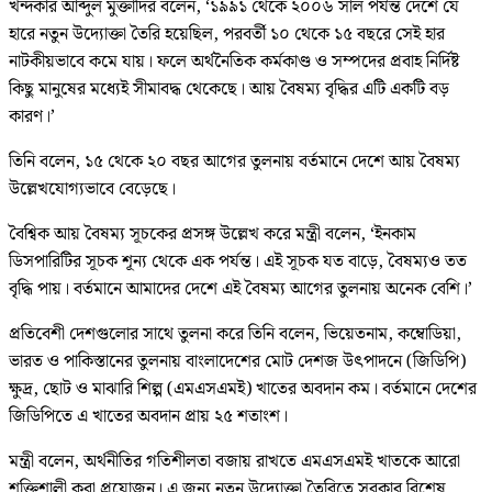
খন্দকার আব্দুল মুক্তাদির বলেন, ‘১৯৯১ থেকে ২০০৬ সাল পর্যন্ত দেশে যে
হারে নতুন উদ্যোক্তা তৈরি হয়েছিল, পরবর্তী ১০ থেকে ১৫ বছরে সেই হার
নাটকীয়ভাবে কমে যায়। ফলে অর্থনৈতিক কর্মকাণ্ড ও সম্পদের প্রবাহ নির্দিষ্ট
কিছু মানুষের মধ্যেই সীমাবদ্ধ থেকেছে। আয় বৈষম্য বৃদ্ধির এটি একটি বড়
কারণ।’
তিনি বলেন, ১৫ থেকে ২০ বছর আগের তুলনায় বর্তমানে দেশে আয় বৈষম্য
উল্লেখযোগ্যভাবে বেড়েছে।
বৈশ্বিক আয় বৈষম্য সূচকের প্রসঙ্গ উল্লেখ করে মন্ত্রী বলেন, ‘ইনকাম
ডিসপারিটির সূচক শূন্য থেকে এক পর্যন্ত। এই সূচক যত বাড়ে, বৈষম্যও তত
বৃদ্ধি পায়। বর্তমানে আমাদের দেশে এই বৈষম্য আগের তুলনায় অনেক বেশি।’
প্রতিবেশী দেশগুলোর সাথে তুলনা করে তিনি বলেন, ভিয়েতনাম, কম্বোডিয়া,
ভারত ও পাকিস্তানের তুলনায় বাংলাদেশের মোট দেশজ উৎপাদনে (জিডিপি)
ক্ষুদ্র, ছোট ও মাঝারি শিল্প (এমএসএমই) খাতের অবদান কম। বর্তমানে দেশের
জিডিপিতে এ খাতের অবদান প্রায় ২৫ শতাংশ।
মন্ত্রী বলেন, অর্থনীতির গতিশীলতা বজায় রাখতে এমএসএমই খাতকে আরো
শক্তিশালী করা প্রয়োজন। এ জন্য নতুন উদ্যোক্তা তৈরিতে সরকার বিশেষ