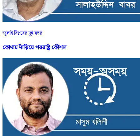
জুলাই বিপ্লবের দুই বছর
কোথায় দাঁড়িয়ে পররাষ্ট্র কৌশল