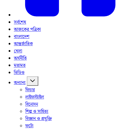
সর্বশেষ
আজকের পত্রিকা
বাংলাদেশ
আন্তর্জাতিক
খেলা
অর্থনীতি
মতামত
ভিডিও
অন্যান্য
ফিচার
লাইফস্টাইল
বিনোদন
শিল্প ও সাহিত্য
বিজ্ঞান ও প্রযুক্তি
ফটো