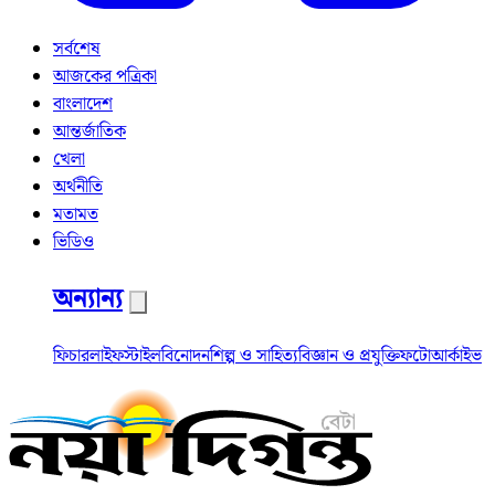
সর্বশেষ
আজকের পত্রিকা
বাংলাদেশ
আন্তর্জাতিক
খেলা
অর্থনীতি
মতামত
ভিডিও
অন্যান্য
ফিচার
লাইফস্টাইল
বিনোদন
শিল্প ও সাহিত্য
বিজ্ঞান ও প্রযুক্তি
ফটো
আর্কাইভ