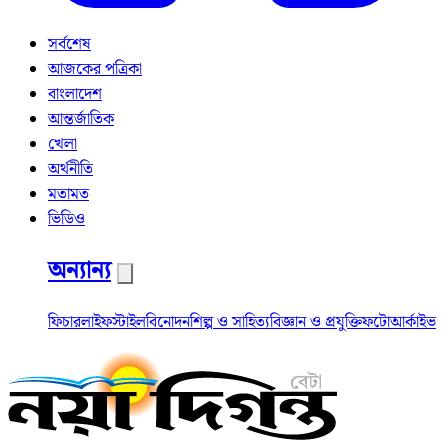
সর্বশেষ
আজকের পত্রিকা
বাংলাদেশ
আন্তর্জাতিক
খেলা
অর্থনীতি
মতামত
ভিডিও
অন্যান্য
ফিচার
লাইফস্টাইল
বিনোদন
শিল্প ও সাহিত্য
বিজ্ঞান ও প্রযুক্তি
ফটো
আর্কাইভ