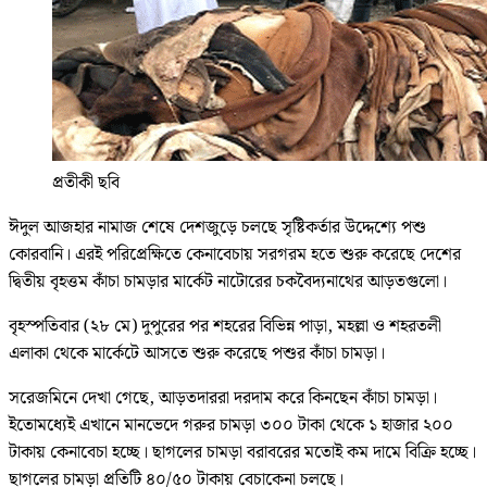
প্রতীকী ছবি
ঈদুল আজহার নামাজ শেষে দেশজুড়ে চলছে সৃষ্টিকর্তার উদ্দেশ্যে পশু
কোরবানি। এরই পরিপ্রেক্ষিতে কেনাবেচায় সরগরম হতে শুরু করেছে দেশের
দ্বিতীয় বৃহত্তম কাঁচা চামড়ার মার্কেট নাটোরের চকবৈদ্যনাথের আড়তগুলো।
বৃহস্পতিবার (২৮ মে) দুপুরের পর শহরের বিভিন্ন পাড়া, মহল্লা ও শহরতলী
এলাকা থেকে মার্কেটে আসতে শুরু করেছে পশুর কাঁচা চামড়া।
সরেজমিনে দেখা গেছে, আড়তদাররা দরদাম করে কিনছেন কাঁচা চামড়া।
ইতোমধ্যেই এখানে মানভেদে গরুর চামড়া ৩০০ টাকা থেকে ১ হাজার ২০০
টাকায় কেনাবেচা হচ্ছে। ছাগলের চামড়া বরাবরের মতোই কম দামে বিক্রি হচ্ছে।
ছাগলের চামড়া প্রতিটি ৪০/৫০ টাকায় বেচাকেনা চলছে।