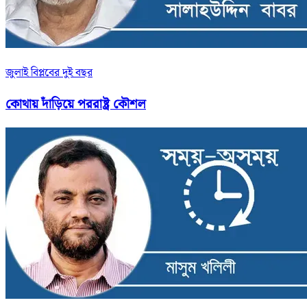
জুলাই বিপ্লবের দুই বছর
কোথায় দাঁড়িয়ে পররাষ্ট্র কৌশল