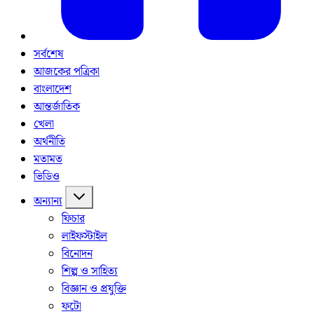
সর্বশেষ
আজকের পত্রিকা
বাংলাদেশ
আন্তর্জাতিক
খেলা
অর্থনীতি
মতামত
ভিডিও
অন্যান্য
ফিচার
লাইফস্টাইল
বিনোদন
শিল্প ও সাহিত্য
বিজ্ঞান ও প্রযুক্তি
ফটো