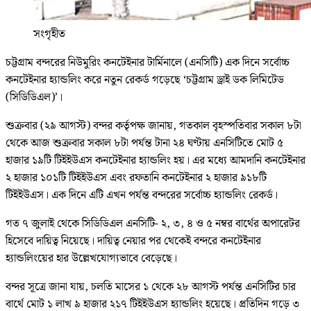
সংগৃহীত
চট্টগ্রাম বন্দরের নিউমুরিং কনটেইনার টার্মিনালে (এনসিটি) এক দিনে সর্বোচ্চ
কনটেইনার হ্যান্ডলিং করে নতুন রেকর্ড গড়েছে ‘চট্টগ্রাম ড্রাই ডক লিমিটেড
(সিডিডিএল)’।
শুক্রবার (২৯ আগস্ট) বন্দর কর্তৃপক্ষ জানায়, গতকাল বৃহস্পতিবার সকাল ৮টা
থেকে আজ শুক্রবার সকাল ৮টা পর্যন্ত টানা ২৪ ঘণ্টায় এনসিটিতে মোট ৫
হাজার ১৯টি টিইইউএস কনটেইনার হ্যান্ডলিং হয়। এর মধ্যে আমদানি কনটেইনার
২ হাজার ১০১টি টিইইউএস এবং রফতানি কনটেইনার ২ হাজার ৯১৮টি
টিইইউএস। এক দিনে এটি এখন পর্যন্ত বন্দরের সর্বোচ্চ হ্যান্ডলিং রেকর্ড।
গত ৭ জুলাই থেকে সিডিডিএল এনসিটি- ২, ৩, ৪ ও ৫ নম্বর বার্থের অপারেটর
হিসেবে দায়িত্ব নিয়েছে। দায়িত্ব নেয়ার পর থেকেই বন্দরে কনটেইনার
হ্যান্ডলিংয়ের হার উল্লেখযোগ্যভাবে বেড়েছে।
বন্দর সূত্রে জানা যায়, চলতি মাসের ১ থেকে ২৮ আগস্ট পর্যন্ত এনসিটির চার
বার্থে মোট ১ লাখ ৯ হাজার ২১৭ টিইইউএস হ্যান্ডলিং হয়েছে। প্রতিদিন গড়ে ৩