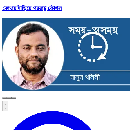
কোথায় দাঁড়িয়ে পররাষ্ট্র কৌশল