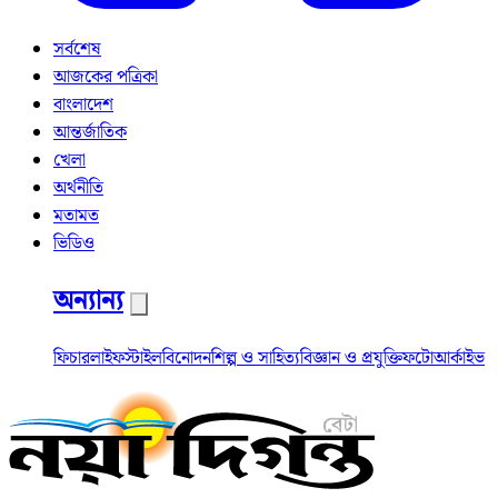
সর্বশেষ
আজকের পত্রিকা
বাংলাদেশ
আন্তর্জাতিক
খেলা
অর্থনীতি
মতামত
ভিডিও
অন্যান্য
ফিচার
লাইফস্টাইল
বিনোদন
শিল্প ও সাহিত্য
বিজ্ঞান ও প্রযুক্তি
ফটো
আর্কাইভ