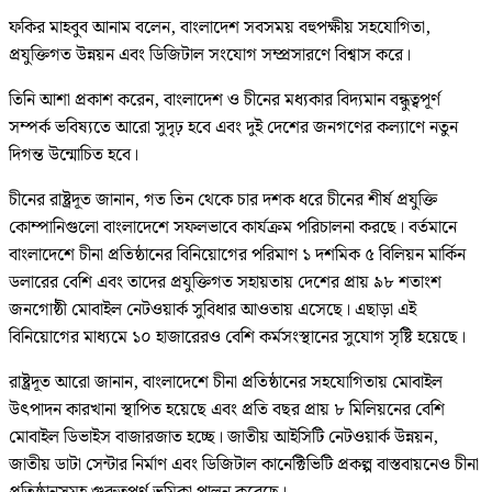
ফকির মাহবুব আনাম বলেন, বাংলাদেশ সবসময় বহুপক্ষীয় সহযোগিতা,
প্রযুক্তিগত উন্নয়ন এবং ডিজিটাল সংযোগ সম্প্রসারণে বিশ্বাস করে।
তিনি আশা প্রকাশ করেন, বাংলাদেশ ও চীনের মধ্যকার বিদ্যমান বন্ধুত্বপূর্ণ
সম্পর্ক ভবিষ্যতে আরো সুদৃঢ় হবে এবং দুই দেশের জনগণের কল্যাণে নতুন
দিগন্ত উন্মোচিত হবে।
চীনের রাষ্ট্রদূত জানান, গত তিন থেকে চার দশক ধরে চীনের শীর্ষ প্রযুক্তি
কোম্পানিগুলো বাংলাদেশে সফলভাবে কার্যক্রম পরিচালনা করছে। বর্তমানে
বাংলাদেশে চীনা প্রতিষ্ঠানের বিনিয়োগের পরিমাণ ১ দশমিক ৫ বিলিয়ন মার্কিন
ডলারের বেশি এবং তাদের প্রযুক্তিগত সহায়তায় দেশের প্রায় ৯৮ শতাংশ
জনগোষ্ঠী মোবাইল নেটওয়ার্ক সুবিধার আওতায় এসেছে। এছাড়া এই
বিনিয়োগের মাধ্যমে ১০ হাজারেরও বেশি কর্মসংস্থানের সুযোগ সৃষ্টি হয়েছে।
রাষ্ট্রদূত আরো জানান, বাংলাদেশে চীনা প্রতিষ্ঠানের সহযোগিতায় মোবাইল
উৎপাদন কারখানা স্থাপিত হয়েছে এবং প্রতি বছর প্রায় ৮ মিলিয়নের বেশি
মোবাইল ডিভাইস বাজারজাত হচ্ছে। জাতীয় আইসিটি নেটওয়ার্ক উন্নয়ন,
জাতীয় ডাটা সেন্টার নির্মাণ এবং ডিজিটাল কানেক্টিভিটি প্রকল্প বাস্তবায়নেও চীনা