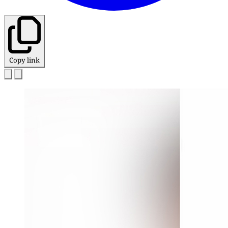
Copy link