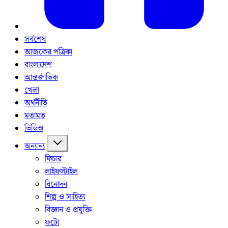
সর্বশেষ
আজকের পত্রিকা
বাংলাদেশ
আন্তর্জাতিক
খেলা
অর্থনীতি
মতামত
ভিডিও
অন্যান্য
ফিচার
লাইফস্টাইল
বিনোদন
শিল্প ও সাহিত্য
বিজ্ঞান ও প্রযুক্তি
ফটো