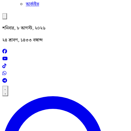
আর্কাইভ
শনিবার, ৮ আগস্ট, ২০২৬
২৪ শ্রাবণ, ১৪৩৩ বঙ্গাব্দ